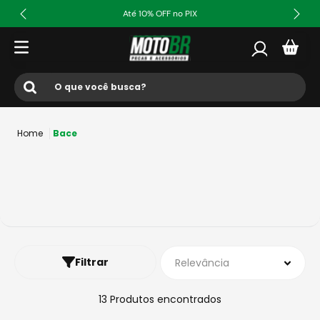
Até 10% OFF no PIX
O que você busca?
Termos mais buscados
Bace
1
º
ls2
2
º
norisk
3
º
capacete
4
º
fw3
5
º
jaqueta
Filtrar
Relevância
6
º
bau
7
º
axxis fenix
13
Produtos