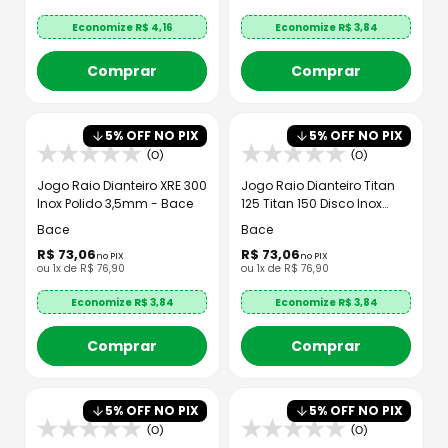
Economize R$
4,16
Economize R$
3,84
Comprar
Comprar
5
% OFF NO PIX
5
% OFF NO PIX
(0)
(0)
Jogo Raio Dianteiro XRE 300
Jogo Raio Dianteiro Titan
Inox Polido 3,5mm - Bace
125 Titan 150 Disco Inox
3,5mm
Bace
Bace
R$
73
,
06
R$
73
,
06
no PIX
no PIX
ou
1
x de
R$
76
,
90
ou
1
x de
R$
76
,
90
Economize R$
3,84
Economize R$
3,84
Comprar
Comprar
5
% OFF NO PIX
5
% OFF NO PIX
(0)
(0)