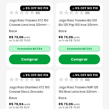
8
º
capacete aberto
5
% OFF NO PIX
5
% OFF NO PIX
9
º
capacete ls2
(0)
(0)
10
º
race tech
Jogo Raio Traseiro XTZ 150
Jogo Raio Traseiro Biz 100
Crosser Lona Inox 3,5mm -
Biz 125 Pop 100 Inox 3,5mm
Bace
- Bace
Bace
Bace
R$
73
,
06
R$
73
,
06
no PIX
no PIX
ou
1
x de
R$
76
,
90
ou
1
x de
R$
76
,
90
Economize R$
3,84
Economize R$
3,84
Comprar
Comprar
5
% OFF NO PIX
5
% OFF NO PIX
(0)
(0)
Jogo Raio Dianteiro XTZ 150
Jogo Raio Traseiro NXR 125
Crosser Disco Zincado
150 Bros Lona Inox 3,5mm -
3,5mm Bace
Bace
Bace
Bace
R$
78
,
94
R$
73
,
06
no PIX
no PIX
ou
1
x de
R$
83
,
10
ou
1
x de
R$
76
,
90