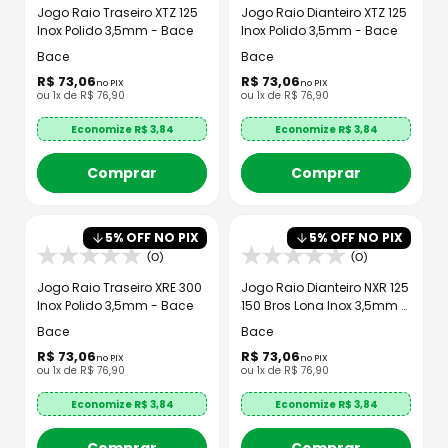
Jogo Raio Traseiro XTZ 125
Jogo Raio Dianteiro XTZ 125
Inox Polido 3,5mm - Bace
Inox Polido 3,5mm - Bace
Bace
Bace
R$
73
,
06
R$
73
,
06
no PIX
no PIX
ou
1
x de
R$
76
,
90
ou
1
x de
R$
76
,
90
Economize R$
3,84
Economize R$
3,84
Comprar
Comprar
5
% OFF NO PIX
5
% OFF NO PIX
(0)
(0)
Jogo Raio Traseiro XRE 300
Jogo Raio Dianteiro NXR 125
Inox Polido 3,5mm - Bace
150 Bros Lona Inox 3,5mm -
Bace
Bace
Bace
R$
73
,
06
R$
73
,
06
no PIX
no PIX
ou
1
x de
R$
76
,
90
ou
1
x de
R$
76
,
90
Economize R$
3,84
Economize R$
3,84