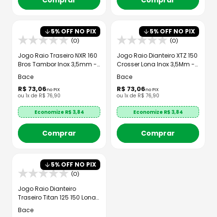
Comprar
Comprar
5
% OFF NO PIX
5
% OFF NO PIX
(0)
(0)
Jogo Raio Traseiro NXR 160
Jogo Raio Dianteiro XTZ 150
Bros Tambor Inox 3,5mm -
Crosser Lona Inox 3,5Mm -
Bace
Bace
Bace
Bace
R$
73
,
06
R$
73
,
06
no PIX
no PIX
ou
1
x de
R$
76
,
90
ou
1
x de
R$
76
,
90
Economize R$
3,84
Economize R$
3,84
Comprar
Comprar
5
% OFF NO PIX
(0)
Jogo Raio Dianteiro
Traseiro Titan 125 150 Lona
Inox 3,5mm
Bace