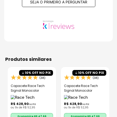
SEJA O PRIMEIRO A PERGUNTAR
produtos similares
10
% OFF NO PIX
10
% OFF NO PIX
(38)
(38)
Capacete Race Tech
Capacete Race Tech
Signal Monocolor
Signal Monocolor
R$
428
,
90
R$
428
,
90
no PIX
no PIX
ou
9
x de
R$
52
,
95
ou
9
x de
R$
52
,
95
Economize R$
47,66
Economize R$
47,66