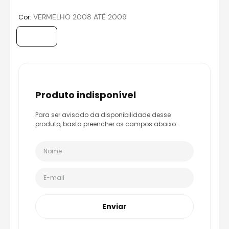
8
º
bau
:
VERMELHO 2008 ATÉ 2009
Cor
9
º
capacete aberto
10
º
race tech
produto indisponível
Para ser avisado da disponibilidade desse
produto, basta preencher os campos abaixo:
Enviar