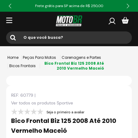
Frete grátis para SP acima de R$ 250,00
O que você busca?
Termos mais buscados
Peças Para Motos
Carenagens e Partes
1
º
ls2
Bico Frontal Biz 125 2008 Até
Bicos Frontais
2010 Vermelho Maceió
2
º
norisk
3
º
capacete
REF:
60779
|
4
º
fw3
Ver todos os produtos
Sportive
5
º
capacete ls2
Seja o primeiro a avaliar
6
º
jaqueta
Bico Frontal Biz 125 2008 Até 2010
7
º
axxis fenix
Vermelho Maceió