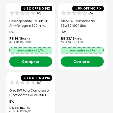
8
º
axxis fenix
5
% OFF NO PIX
5
% OFF NO PIX
9
º
capacete aberto
(0)
(0)
10
º
race tech
Desengripante Bril Lub Fit
Óleo BW Transmissão
Anti-ferrugem 300ml -
75W80 ISO 1 Litro
TecBril
BW
BW
R$
14
,
16
R$
33
,
16
no PIX
no PIX
ou
1
x de
R$
14
,
90
ou
1
x de
R$
34
,
90
Economize R$
0,74
Economize R$
1,74
Comprar
Comprar
5
% OFF NO PIX
(0)
Óleo BW Para Compressor
Lubrificante ISO VG 150 1
Litro
BW
R$
33
,
16
no PIX
ou
1
x de
R$
34
,
90