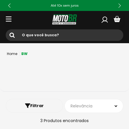
Até 10x sem juros
O que você busca?
Termos mais buscados
BW
1
º
ls2
2
º
norisk
3
º
capacete
4
º
fw3
5
º
capacete ls2
Filtrar
Relevância
6
º
jaqueta
7
º
bau
3
Produtos