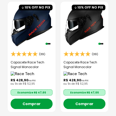
10
% OFF NO PIX
10
% OFF NO PIX
(39)
(39)
Capacete Race Tech
Capacete Race Tech
Signal Monocolor
Signal Monocolor
R$
428
,
90
R$
428
,
90
no PIX
no PIX
ou
9
x de
R$
52
,
95
ou
9
x de
R$
52
,
95
Economize R$
47,66
Economize R$
47,66
Comprar
Comprar