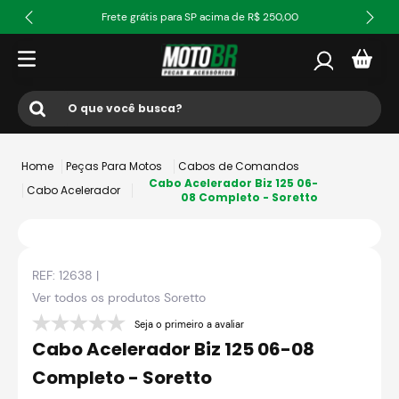
Frete grátis para SP acima de R$ 250,00
O que você busca?
Termos mais buscados
Peças Para Motos
Cabos de Comandos
1
º
ls2
Cabo Acelerador Biz 125 06-
Cabo Acelerador
08 Completo - Soretto
2
º
norisk
3
º
capacete
REF:
12638
|
4
º
fw3
Ver todos os produtos
Soretto
5
º
jaqueta
Seja o primeiro a avaliar
6
º
bau
Cabo Acelerador Biz 125 06-08
7
º
axxis fenix
Completo - Soretto