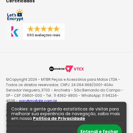
Certificados
693 avaliações reais
©Copyright 2024 - MTBR Peças e Acessórios para Motos LTDA -
Todos os direitos reservados. CNPJ: 24.064.968/0001-40Av.
Senador Vergueiro, 3703 - Anchieta - São Bernardo do Campo -
SP - CEP: 09601-000 - Tel.: 11 4362-9800 - WhatsApp: 11 94224-
4538 -
sac@motobr.com.br
Cookies: a gente guarda estatísticas de visitas para
Atenção: O site poderá passar por atualizações e eventuais
melhorar sua experiência de navegação, saiba mais
instabilidades nas informações exibidas, incluindo preços e
em nossa
Política de Privacidade
disponibilidade de produtos. O valor válido para fins de compra
será sempre aquele apresentado na sacola de produtos no
momento da finalização do pedido.
Entendi e fechar