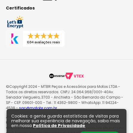
Certificados
684 avaliações reais
©Copyright 2024 - MTBR Peças e Acessórios para Motos LTDA -
Todos os direitos reservados. CNPJ: 24.064.968/0001-40Av.
Senador Vergueiro, 3703 - Anchieta - São Bernardo do Campo -
SP - CEP: 09601-000 - Tel.: 11 4362-9800 - WhatsApp: 11 94224-
4538 -
sac@motobr.com.br
Cookies: a gente guarda estatísticas de visitas para
Atenção: O site poderá passar por atualizações e eventuais
melhorar sua experiência de navegação, saiba mais
instabilidades nas informações exibidas, incluindo preços e
em nossa
Política de Privacidade
disponibilidade de produtos. O valor válido para fins de compra
será sempre aquele apresentado na sacola de produtos no