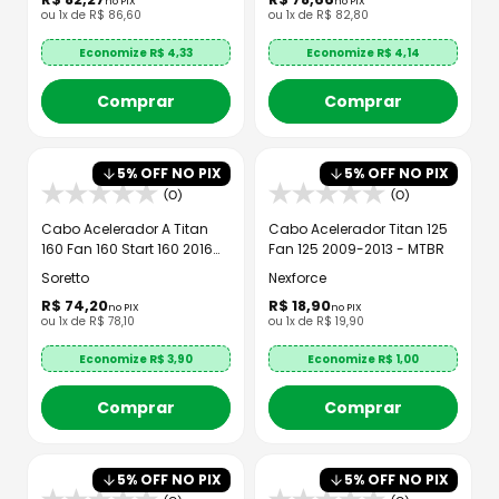
no PIX
no PIX
ou
1
x de
R$
86
,
60
ou
1
x de
R$
82
,
80
Economize R$
4,33
Economize R$
4,14
Comprar
Comprar
5
% OFF NO PIX
5
% OFF NO PIX
(0)
(0)
Cabo Acelerador A Titan
Cabo Acelerador Titan 125
160 Fan 160 Start 160 2016
Fan 125 2009-2013 - MTBR
Até 2024
Soretto
Nexforce
R$
74
,
20
R$
18
,
90
no PIX
no PIX
ou
1
x de
R$
78
,
10
ou
1
x de
R$
19
,
90
Economize R$
3,90
Economize R$
1,00
Comprar
Comprar
5
% OFF NO PIX
5
% OFF NO PIX