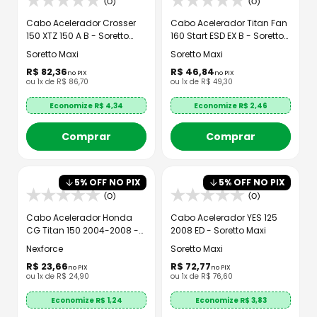
(0)
(0)
Cabo Acelerador Crosser
Cabo Acelerador Titan Fan
150 XTZ 150 A B - Soretto
160 Start ESD EX B - Soretto
Maxi
Maxi
Soretto Maxi
Soretto Maxi
R$
82
,
36
R$
46
,
84
no PIX
no PIX
ou
1
x de
R$
86
,
70
ou
1
x de
R$
49
,
30
Economize R$
4,34
Economize R$
2,46
Comprar
Comprar
5
% OFF NO PIX
5
% OFF NO PIX
(0)
(0)
Cabo Acelerador Honda
Cabo Acelerador YES 125
CG Titan 150 2004-2008 -
2008 ED - Soretto Maxi
MTBR
Nexforce
Soretto Maxi
R$
23
,
66
R$
72
,
77
no PIX
no PIX
ou
1
x de
R$
24
,
90
ou
1
x de
R$
76
,
60
Economize R$
1,24
Economize R$
3,83