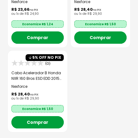
Nexforce
Nexforce
R$
23
,
66
R$
28
,
40
no PIX
no PIX
ou
1
x de
R$
24
,
90
ou
1
x de
R$
29
,
90
Economize R$
1,24
Economize R$
1,50
Comprar
Comprar
5
% OFF NO PIX
(0)
Cabo Acelerador B Honda
NXR 160 Bros ESD EDD 2015
em diante
Nexforce
R$
28
,
40
no PIX
ou
1
x de
R$
29
,
90
Economize R$
1,50
Comprar