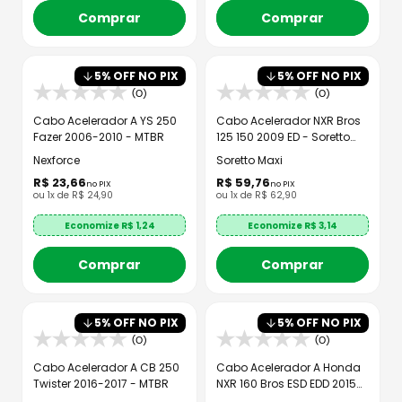
Comprar
Comprar
5
% OFF NO PIX
5
% OFF NO PIX
(0)
(0)
Cabo Acelerador A YS 250
Cabo Acelerador NXR Bros
Fazer 2006-2010 - MTBR
125 150 2009 ED - Soretto
Maxi
Nexforce
Soretto Maxi
R$
23
,
66
R$
59
,
76
no PIX
no PIX
ou
1
x de
R$
24
,
90
ou
1
x de
R$
62
,
90
Economize R$
1,24
Economize R$
3,14
Comprar
Comprar
5
% OFF NO PIX
5
% OFF NO PIX
(0)
(0)
Cabo Acelerador A CB 250
Cabo Acelerador A Honda
Twister 2016-2017 - MTBR
NXR 160 Bros ESD EDD 2015
em diante