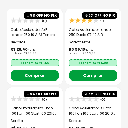
8
º
bau
9
º
capacete aberto
5
% OFF NO PIX
5
% OFF NO PIX
10
º
race tech
(0)
(1)
Cabo Acelerador A/B
Cabo Acelerador Lander
Lander 250 19 A 23 Tenere
250 Duplo 07-12 A B -
250 16 A 19
Soretto Maxi
Nexforce
Soretto Maxi
R$
28
,
40
R$
99
,
18
no PIX
no PIX
ou
1
x de
R$
29
,
90
ou
2
x de
R$
52
,
20
Economize R$
1,50
Economize R$
5,22
Comprar
Comprar
5
% OFF NO PIX
5
% OFF NO PIX
(0)
(0)
Cabo Embreagem Titan
Cabo Acelerador B Titan
160 Fan 160 Start 160 2016
160 Fan 160 Start 160 2016
Até 2024
Até 2024
Soretto
Soretto
R$
82
,
27
R$
78
,
66