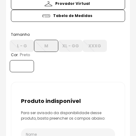
8
º
axxis fenix
Provador Virtual
9
º
capacete aberto
Tabela de Medidas
10
º
race tech
Tamanho
L - G
M
XL - GG
XXXG
:
Preto
Cor
produto indisponível
Para ser avisado da disponibilidade desse
produto, basta preencher os campos abaixo: