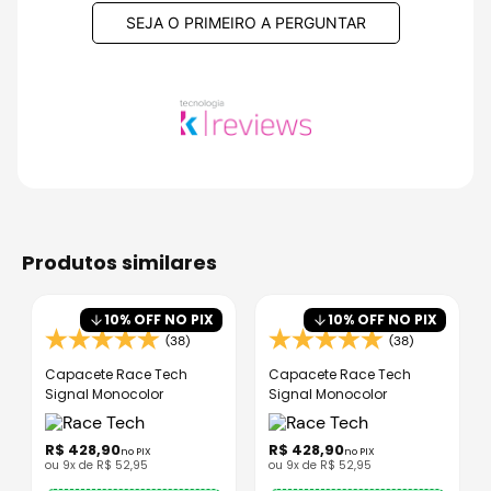
SEJA O PRIMEIRO A PERGUNTAR
produtos similares
10
% OFF NO PIX
10
% OFF NO PIX
(38)
(38)
Capacete Race Tech
Capacete Race Tech
Signal Monocolor
Signal Monocolor
R$
428
,
90
R$
428
,
90
no PIX
no PIX
ou
9
x de
R$
52
,
95
ou
9
x de
R$
52
,
95