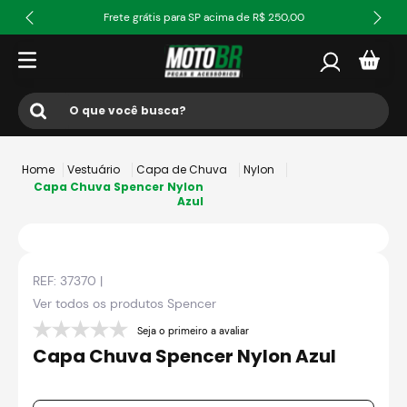
Frete grátis para SP acima de R$ 250,00
O que você busca?
Termos mais buscados
Vestuário
Capa de Chuva
Nylon
1
º
ls2
Capa Chuva Spencer Nylon
Azul
2
º
norisk
3
º
capacete
REF:
37370
|
4
º
fw3
Ver todos os produtos
Spencer
5
º
capacete ls2
Seja o primeiro a avaliar
6
º
jaqueta
Capa Chuva Spencer Nylon Azul
7
º
bau