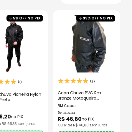
5
% OFF NO PIX
39
% OFF NO PIX
(2)
(1)
Capa Chuva PVC Rm
huva Pioneira Nylon
Bronze Motoqueiro
Preto
Impermeável Moto
RM Capas
Motoboy
R$
77
,
00
6
,
20
no PIX
R$
46
,
80
no PIX
e R$
65,33
sem juros
Ou
1
x de R$
46,80
sem juros