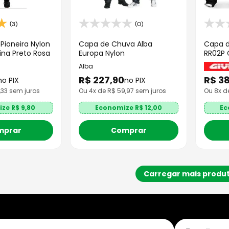
(3)
(0)
ioneira Nylon
Capa de Chuva Alba
Capa d
na Preto Rosa
Europa Nylon
RR02P G
Alba
R$
227
,
90
R$
3
no PIX
no PIX
,33
sem juros
Ou
4
x de R$
59,97
sem juros
Ou
8
x d
ize R$
9,80
Economize R$
12,00
Ec
mprar
Comprar