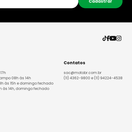
Cadastrar
Contatos
 17h
sac@motobr.com.br
Campo 08h às 14h
(11) 4362-9800 e (11) 94224-4538
08h às 15h e domingo fechado
8h às 14h, domingo fechado