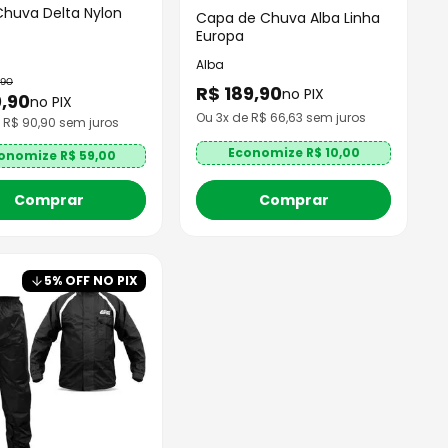
huva Delta Nylon
Capa de Chuva Alba Linha
Europa
Alba
90
R$
189
,
90
no PIX
0
,
90
no PIX
Ou
3
x de R$
66,63
sem juros
e R$
90,90
sem juros
Economize R$
10,00
onomize R$
59,00
Comprar
Comprar
5
% OFF NO PIX