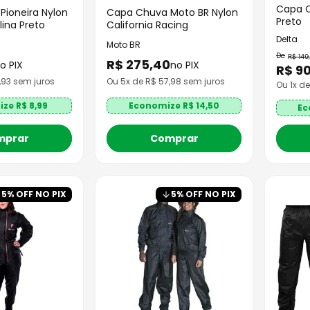
Capa C
ioneira Nylon
Capa Chuva Moto BR Nylon
Preto
ina Preto
California Racing
Delta
Moto BR
R$
149
,
R$
275
,
40
o PIX
no PIX
R$
9
,93
sem juros
Ou
5
x de R$
57,98
sem juros
Ou
1
x d
ize R$
8,99
Economize R$
14,50
Ec
mprar
Comprar
5
% OFF NO PIX
5
% OFF NO PIX