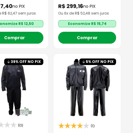
37
,
40
R$
299
,
16
no PIX
no PIX
e R$
62,47
sem juros
Ou
6
x de R$
52,48
sem juros
onomize R$
12,50
Economize R$
15,74
Comprar
Comprar
39
% OFF NO PIX
5
% OFF NO PIX
(0)
(1)