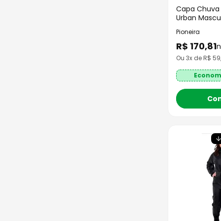
Capa Chuva P
Urban Mascul
Pioneira
R$
170
,
81
n
Ou
3
x de R$
59
Econom
Co