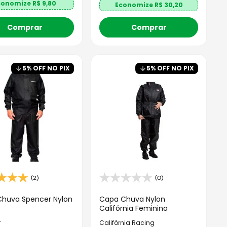
conomize R$
9,80
Economize R$
30,20
Comprar
Comprar
5
% OFF NO PIX
5
% OFF NO PIX
(2)
(0)
huva Spencer Nylon
Capa Chuva Nylon
Califórnia Feminina
r
Califórnia Racing