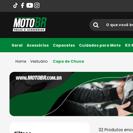
O que você busca?
Termos mais
Geral
Acessórios
Capacetes
Cuidados para Moto
Kit
1
º
ls2
Vestuário
Capa de Chuva
2
º
norisk
3
º
capacete
4
º
fw3
5
º
capacete ls2
6
º
jaqueta
7
º
bau
8
º
axxis fenix
32
Produtos