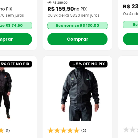
R$
289
,
90
R$
2
R$
159
,
90
no PIX
no PIX
Ou
4
x d
,70
sem juros
Ou
3
x de R$
53,30
sem juros
Ec
ze R$
74,50
Economize R$
130,00
mprar
Comprar
5
% OFF NO PIX
5
% OFF NO PIX
(1)
(2)