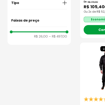
R$
179
,
90
Tipo
R$
105
,
40
Ou
2
x de R$
52
Casual
Economi
Faixas de preço
Co
R$ 26,00
–
R$ 497,00