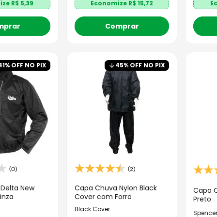
ize R$
5,39
Economize R$
15,72
E
mprar
Comprar
41
% OFF NO PIX
45
% OFF NO PIX
(0)
(2)
Delta New
Capa Chuva Nylon Black
Capa C
inza
Cover com Forro
Preto
Black Cover
Spence