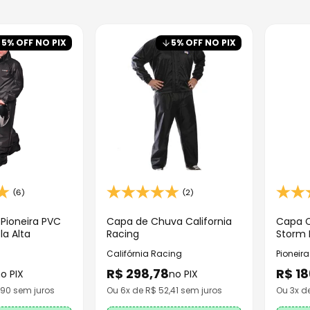
o
5
% OFF NO PIX
5
% OFF NO PIX
(6)
(2)
Pioneira PVC
Capa de Chuva California
Capa C
a Alta
Racing
Storm 
Califórnia Racing
Pioneira
R$
298
,
78
R$
18
o PIX
no PIX
,90
sem juros
Ou
6
x de R$
52,41
sem juros
Ou
3
x d