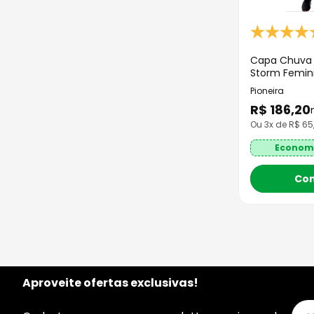
Capa Chuva P
Storm Femini
Pioneira
R$
186
,
20
Ou
3
x de R$
65
Econom
Co
Aproveite ofertas exclusivas!