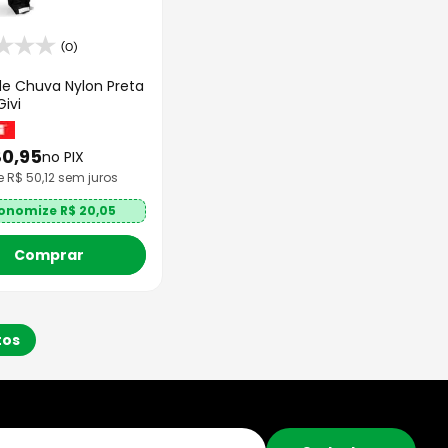
(0)
e Chuva Nylon Preta
ivi
80
,
95
no PIX
e R$
50,12
sem juros
onomize R$
20,05
Comprar