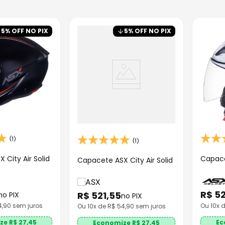
o
5
% OFF NO PIX
5
% OFF NO PIX
(1)
(1)
 City Air Solid
Capace
Capacete ASX City Air Solid
R$
52
R$
521
,
55
no PIX
no PIX
4,90
sem juros
Ou
10
x 
Ou
10
x de R$
54,90
sem juros
ze R$
27,45
Ec
Economize R$
27,45