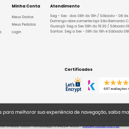
Minha Conta
Atendimento
Seg - Sex : das 08h às 19h / Sábado - 08 às
Meus Dados
Domingo abre somente loja São Bernardo 
Meus Pedidos
Guarujá: Seg a Sex 08h às 19:30 / Sábado 
Santos: Seg a Sex - 08h às 19h e Sábado 0
a
Login
Certificados
687 avaliações r
tas para melhorar sua experiência de navegação, saiba m
s os direitos reservados. CNPJ: 24.064.968/0001-40Av. Senador Vergueir
el.: 11 4362-9800 - WhatsApp: 11 94224-4538 -
sac@motobr.com.br