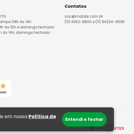
Contatos
 17h
sac@motobr.com.br
Campo 08h às 14h
(11) 4362-9800 e (11) 94224-4538
08h às 15h e domingo fechado
8h às 14h, domingo fechado
eais
ais em nossa
Política de
Entendi e fechar
o,