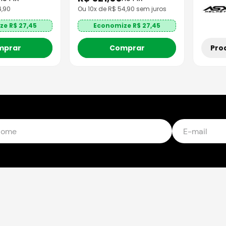
4
,
90
Ou
10
x de R$
54,90
sem juros
ze R$
27,45
Economize R$
27,45
Pro
mprar
Comprar