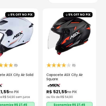
5
% OFF NO PIX
5
% OFF NO PIX
(1)
(1)
te ASX City Air Solid
Capacete ASX City Air
Square
1
,
55
R$
521
,
55
no PIX
no PIX
de R$
54,90
sem juros
ou
10
x de
R$
54
,
90
onomize R$
27,45
Economize R$
27,45