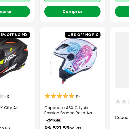
mprar
Comprar
5
% OFF NO PIX
5
% OFF NO PIX
(1)
(1)
 City Air
Capacete ASX City Air
Passion Branco Rosa Azul
Capacet
R$
521
,
55
no PIX
no PIX