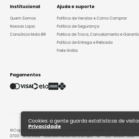
Institucional
Ajuda e suporte
Quem Somos
Política de Vendas e Como Comprar
Nossas Lojas
Política de Segurança
Consórcio Moto BR
Politica de Troca, Cancelamento e Garanti
Política de Entrega e Retirada
Frete Grátis
Pagamentos
Cookies: a gente guarda estatísticas de visi
Privacidade
©Copyright 2024 - MTBR Peças e Acessórios para Motos LTDA - Todo
3703 - Anchieta - São Bernardo do Campo - SP - CEP: 09601-000 - T