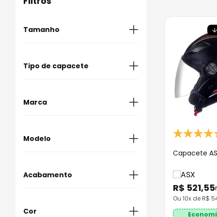
Filtros
9
º
capacete abert
10
º
race tech
Tamanho
54
Tipo de capacete
56
58
Aberto
Marca
60
62
ASX
Modelo
Capacete ASX
City Air
Acabamento
R$
521
,
55
Brilhante
Ou
10
x de R$
5
Cor
Brilhante / Fosco
Economi