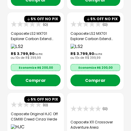
Comprar
Comprar
5
% OFF NO PIX
5
% OFF NO PIX
(0)
(0)
Capacete LS2 MX701
Capacete LS2 MX701
Explorer Carbon Extend
Explorer Carbon Extend
Vermelho Fosco
Verde Militar Fosco
R$
3
.
799
,
90
R$
3
.
799
,
90
no PIX
no PIX
ou
10
x de
R$
399
,
99
ou
10
x de
R$
399
,
99
Economize R$
200,00
Economize R$
200,00
Comprar
Comprar
5
% OFF NO PIX
(0)
(0)
Capacete Original HJC Off
CSMXII Creed Cinza Verde
Capacete X11 Crossover
Adventure Areia