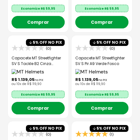
Economize R$
59,95
Economize R$
59,95
Comprar
Comprar
5
% OFF NO PIX
5
% OFF NO PIX
(0)
(0)
Capacete MT Streetfighter
Capacete MT Streetfighter
SV S Tackle B2 Cinza
SV S Pir A9 Verde Fosco
Brilhante
R$
1
.
139
,
05
R$
1
.
139
,
05
no PIX
no PIX
ou
10
x de
R$
119
,
90
ou
10
x de
R$
119
,
90
Economize R$
59,95
Economize R$
59,95
Comprar
Comprar
5
% OFF NO PIX
5
% OFF NO PIX
(0)
(1)