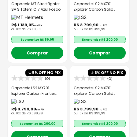
Capacete MT Streetfighter
Capacete LS2 MX701
SV S Totem C17 Azul Fosco
Explorer Carbon Solid
Monocolor Preto
R$
1
.
139
,
05
R$
3
.
799
,
90
no PIX
no PIX
ou
10
x de
R$
119
,
90
ou
10
x de
R$
399
,
99
Economize R$
59,95
Economize R$
200,00
Comprar
Comprar
5
% OFF NO PIX
5
% OFF NO PIX
(0)
(0)
Capacete LS2 MX701
Capacete LS2 MX701
Explorer Carbon Frontier
Explorer Carbon Solid
Preto Azul
Monocolor Preto Fosco
R$
3
.
799
,
90
R$
3
.
799
,
90
no PIX
no PIX
ou
10
x de
R$
399
,
99
ou
10
x de
R$
399
,
99
Economize R$
200,00
Economize R$
200,00