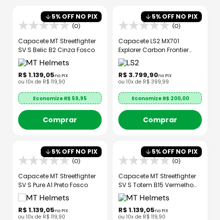
8
º
bau
5
% OFF NO PIX
5
% OFF NO PIX
9
º
capacete aberto
(0)
(0)
10
º
race tech
Capacete MT Streetfighter
Capacete LS2 MX701
SV S Belic B2 Cinza Fosco
Explorer Carbon Frontier
Titanium Vermelho
R$
1
.
139
,
05
R$
3
.
799
,
90
no PIX
no PIX
ou
10
x de
R$
119
,
90
ou
10
x de
R$
399
,
99
Economize R$
59,95
Economize R$
200,00
Comprar
Comprar
5
% OFF NO PIX
5
% OFF NO PIX
(0)
(0)
Capacete MT Streetfighter
Capacete MT Streetfighter
SV S Pure A1 Preto Fosco
SV S Totem B15 Vermelho
Brilhante
R$
1
.
139
,
05
R$
1
.
139
,
05
no PIX
no PIX
ou
10
x de
R$
119
,
90
ou
10
x de
R$
119
,
90