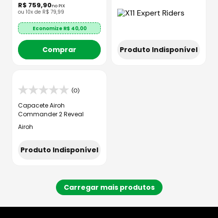
R$
759
,
90
no PIX
ou
10
x de
R$
79
,
99
Economize R$
40,00
Produto Indisponível
Comprar
(0)
Capacete Airoh
Commander 2 Reveal
Airoh
Produto Indisponível