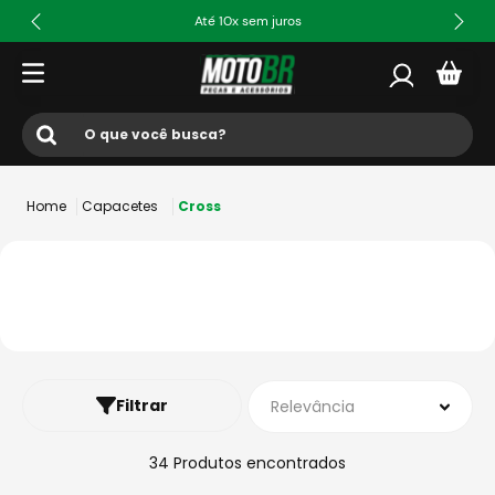
Até 10x sem juros
O que você busca?
Termos mais buscados
Capacetes
Cross
1
º
ls2
2
º
norisk
3
º
capacete
4
º
fw3
5
º
capacete ls2
Filtrar
Relevância
6
º
jaqueta
7
º
axxis fenix
34
Produtos