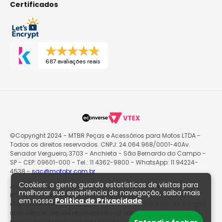
Certificados
687 avaliações reais
©Copyright 2024 - MTBR Peças e Acessórios para Motos LTDA -
Todos os direitos reservados. CNPJ: 24.064.968/0001-40Av.
Senador Vergueiro, 3703 - Anchieta - São Bernardo do Campo -
SP - CEP: 09601-000 - Tel.: 11 4362-9800 - WhatsApp: 11 94224-
4538 -
sac@motobr.com.br
Cookies: a gente guarda estatísticas de visitas para
Atenção: O site poderá passar por atualizações e eventuais
melhorar sua experiência de navegação, saiba mais
instabilidades nas informações exibidas, incluindo preços e
em nossa
Política de Privacidade
disponibilidade de produtos. O valor válido para fins de compra
será sempre aquele apresentado na sacola de produtos no
momento da finalização do pedido.