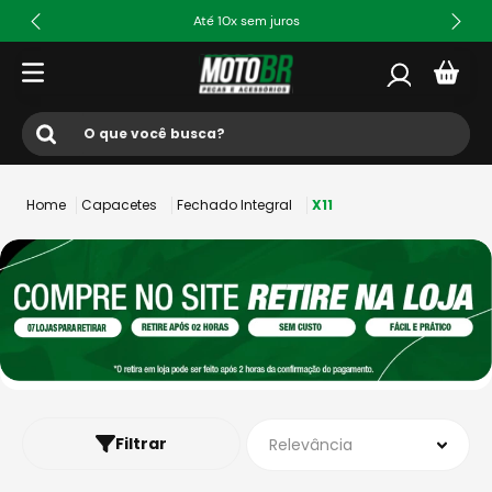
Até 10x sem juros
O que você busca?
Termos mais buscados
Capacetes
Fechado Integral
X11
1
º
ls2
2
º
norisk
3
º
capacete
4
º
fw3
5
º
capacete ls2
6
º
jaqueta
Filtrar
Relevância
7
º
bau