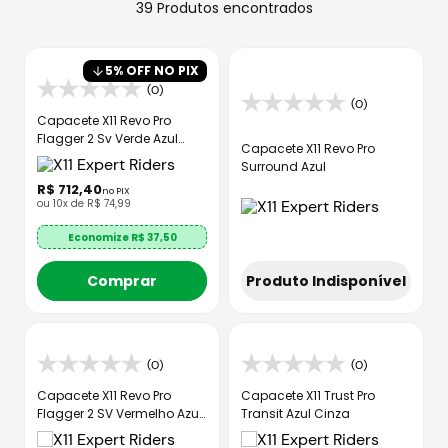
8
º
axxis fenix
39
Produtos
9
º
capacete aberto
5
% OFF NO PIX
10
º
race tech
(0)
(0)
Capacete X11 Revo Pro
Flagger 2 Sv Verde Azul
Capacete X11 Revo Pro
Fosco
Surround Azul
R$
712
,
40
no PIX
ou
10
x de
R$
74
,
99
Economize R$
37,50
Produto Indisponível
Comprar
(0)
(0)
Capacete X11 Revo Pro
Capacete X11 Trust Pro
Flagger 2 SV Vermelho Azul
Transit Azul Cinza
Fosco