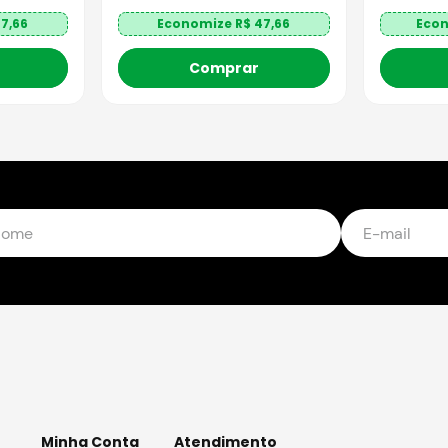
7,66
Economize R$
47,66
Eco
Comprar
Minha Conta
Atendimento