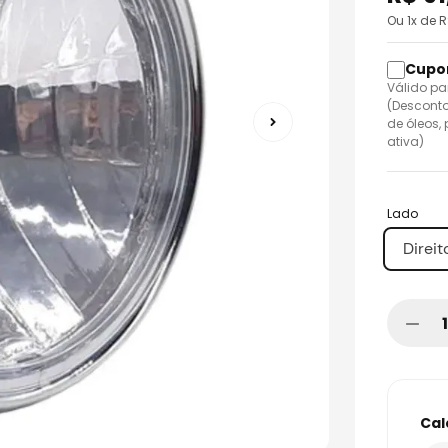
o
Ou
1
x de 
Válido pa
(Desconto
de óleos,
ativa)
Lado
Direit