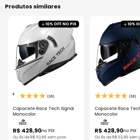
produtos similares
10
% OFF NO PIX
10
% O
(38)
(38)
Capacete Race Tech Signal
Capacete Race Tech
Monocolor
Monocolor
R$
428
,
90
R$
428
,
90
no PIX
no PIX
Ou
9
x de R$
52,95
sem juros
Ou
9
x de R$
52,95
sem j