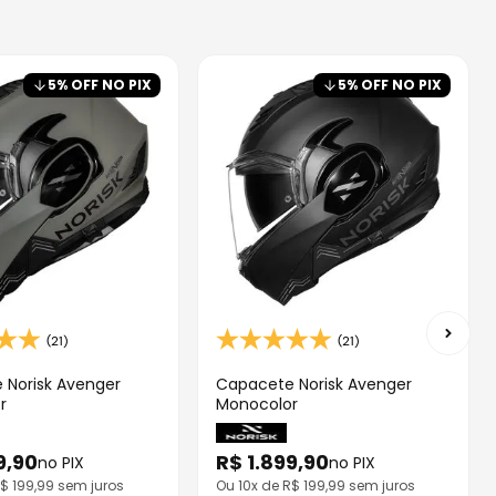
5
% OFF NO PIX
5
% OFF NO PIX
(21)
(21)
 Norisk Avenger
Capacete Norisk Avenger
r
Monocolor
9
,
90
R$
1
.
899
,
90
no PIX
no PIX
R$
199,99
sem juros
Ou
10
x de R$
199,99
sem juros