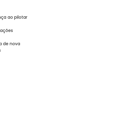
ça ao pilotar
tações
a de nova
a