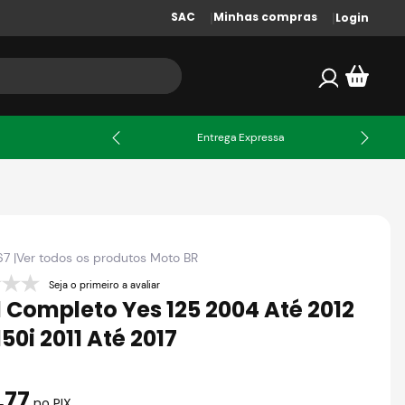
SAC
Minhas compras
Login
X
Entrega Expressa
67
|
Ver todos os produtos
Moto BR
Seja o primeiro a avaliar
l Completo Yes 125 2004 Até 2012
50i 2011 Até 2017
,
77
no PIX