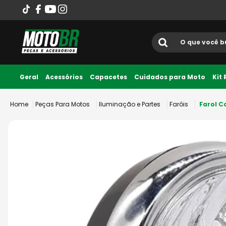
O que você busca?
Termos mais
Geral
Acessórios
Capacetes
Cuidados para Moto
Kit
1
º
ls2
Peças Para Motos
Iluminação e Partes
Faróis
Farol C
2
º
norisk
3
º
capacete
4
º
fw3
5
º
capacete ls2
6
º
jaqueta
7
º
bau
8
º
axxis fenix