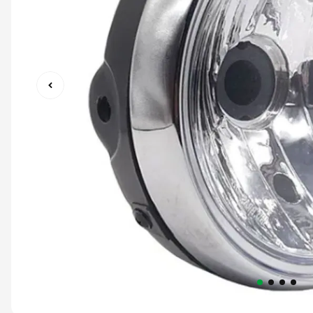
9
º
capacete abert
10
º
race tech