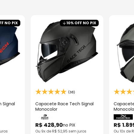
FF NO PIX
10
% OFF NO PIX
(38)
 Signal
Capacete Race Tech Signal
Capacete
Monocolor
Monocolo
R$
428
,
90
R$
1
.
89
no PIX
uros
Ou
9
x de R$
52,95
sem juros
Ou
10
x de 