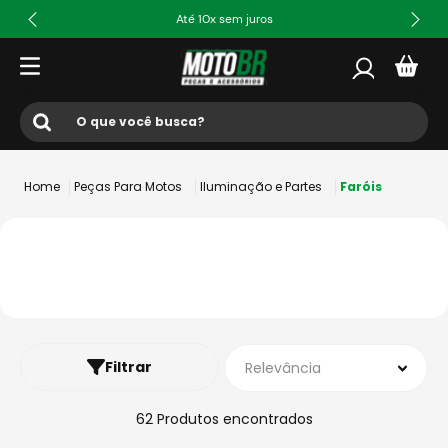
Até 10x sem juros
O que você busca?
Termos mais buscados
Peças Para Motos
Iluminação e Partes
Faróis
1
º
ls2
2
º
norisk
3
º
capacete
4
º
fw3
5
º
capacete ls2
Filtrar
Relevância
6
º
jaqueta
7
º
bau
62
Produtos