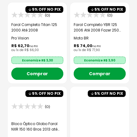
5
% OFF NO PIX
5
% OFF NO PIX
(0)
(0)
Farol Completo Titan 125
Farol Completo YBR 125
2000 Até 2008
2006 Até 2008 Fazer 250
2006 Até 2010
Pro Vision
Moto BR
R$
62
,
70
R$
74
,
00
no PIX
no PIX
ou
1
x de
R$
66
,
00
ou
1
x de
R$
77
,
90
Economize R$
3,30
Economize R$
3,90
Comprar
Comprar
5
% OFF NO PIX
5
% OFF NO PIX
(0)
Bloco Óptico Globo Farol
NXR 150 160 Bros 2013 até
2021