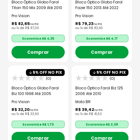
Bloco Óptico Globo Farol
Bloco Óptico Globo Farol
Titan 150 Mix 2009 Até 2010
Fazer 150 2013 Até 2022
Pro Vision
Pro Vision
R$
82
,
65
R$
79
,
23
no PIX
no PIX
ou
1
x de
R$
87
,
00
ou
1
x de
R$
83
,
40
Economize R$
4,35
Economize R$
4,17
Comprar
Comprar
5
% OFF NO PIX
5
% OFF NO PIX
(0)
(0)
Bloco Óptico Globo Farol
Bloco Óptico Farol Biz 125
Biz 100 1998 Até 2005
2006 Até 2010
Pro Vision
Moto BR
R$
32
,
20
R$
39
,
42
no PIX
no PIX
ou
1
x de
R$
33
,
90
ou
1
x de
R$
41
,
50
Economize R$
1,70
Economize R$
2,08
Comprar
Comprar