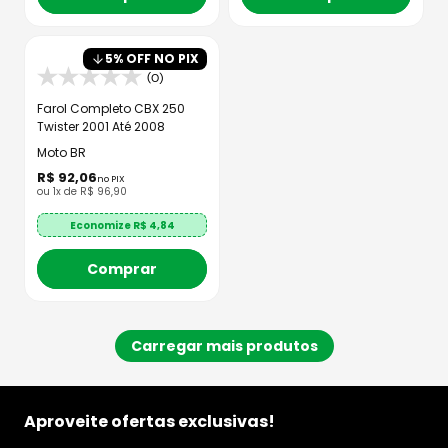
5
% OFF NO PIX
(0)
Farol Completo CBX 250
Twister 2001 Até 2008
Moto BR
R$
92
,
06
no PIX
ou
1
x de
R$
96
,
90
Economize R$
4,84
Comprar
Aproveite ofertas exclusivas!