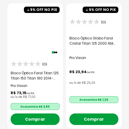
8
º
axxis fenix
5
% OFF NO PIX
5
% OFF NO PIX
9
º
capacete aberto
10
º
race tech
(0)
Bloco Óptico Globo Farol
Cristal Titan 125 2000 Até
2013
Pro Vision
(0)
R$
23
,
94
Bloco Óptico Farol Titan 125
no PIX
Titan 150 Titan 160 2014-
ou
1
x de
R$
25
,
20
2022
Pro Vision
R$
73
,
15
no PIX
ou
1
x de
R$
77
,
00
Economize R$
1,26
Economize R$
3,85
Comprar
Comprar