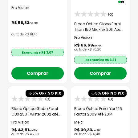
Pro Vision
(0)
R$
58
,
33
Bloco Óptico Globo Farol
no PIX
Titan 150 Mix Flex 2011 Até
ou
1
x de
R$
61
,
40
2013
Pro Vision
R$
66
,
69
no PIX
ou
1
x de
R$
70
,
20
Economize R$
3,07
Economize R$
3,51
Comprar
Comprar
5
% OFF NO PIX
5
% OFF NO PIX
(0)
(0)
Bloco Óptico Globo Farol
Bloco Óptico Farol Ybr 125
CBX 250 Twister 2002 até
Factor 2009 Até 2014
2008
Pro Vision
Melc
R$
43
,
51
R$
39
,
33
no PIX
no PIX
ou
1
x de
R$
45
,
80
ou
1
x de
R$
41
,
40