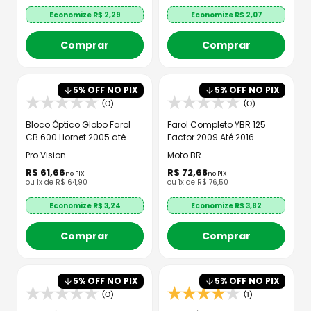
Economize R$
2,29
Economize R$
2,07
Comprar
Comprar
5
% OFF NO PIX
5
% OFF NO PIX
(0)
(0)
Bloco Óptico Globo Farol
Farol Completo YBR 125
CB 600 Hornet 2005 até
Factor 2009 Até 2016
2008
Pro Vision
Moto BR
R$
61
,
66
R$
72
,
68
no PIX
no PIX
ou
1
x de
R$
64
,
90
ou
1
x de
R$
76
,
50
Economize R$
3,24
Economize R$
3,82
Comprar
Comprar
5
% OFF NO PIX
5
% OFF NO PIX
(0)
(1)