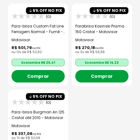
8
º
axxis fenix
5
% OFF NO PIX
5
% OFF NO PIX
9
º
capacete aberto
(0)
(0)
10
º
race tech
Para-brisa Custom Fat Line
Parabrisa Kasinski Prisma
Ferragem Normal - Fumê -
150 Cristal - Motovisor
Motovisor
Motovisor
Motovisor
R$
501
,
79
R$
270
,
18
no PIX
no PIX
ou
10
x de
R$
52
,
82
ou
5
x de
R$
56
,
88
Economize R$
26,41
Economize R$
14,22
Comprar
Comprar
5
% OFF NO PIX
(0)
Para-brisa Burgman An 125
Cristal até 2010 - Motovisor
Motovisor
R$
337
,
06
no PIX
ou
7
x de
R$
50
,
68