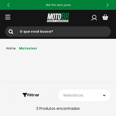
Até 10x sem juros
O que você busca?
Termos mais buscados
Motovisor
1
º
ls2
2
º
norisk
3
º
capacete
4
º
fw3
5
º
capacete ls2
Filtrar
Relevância
6
º
jaqueta
7
º
bau
3
Produtos