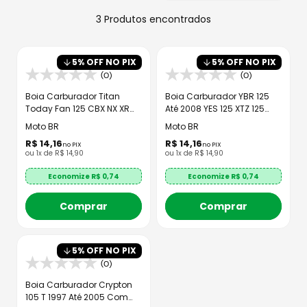
8
º
axxis fenix
3
Produtos
9
º
capacete aberto
10
º
race tech
5
% OFF NO PIX
5
% OFF NO PIX
(0)
(0)
Boia Carburador Titan
Boia Carburador YBR 125
Today Fan 125 CBX NX XR
Até 2008 YES 125 XTZ 125
200 Sem Eixo
Factor 125
Moto BR
Moto BR
R$
14
,
16
R$
14
,
16
no PIX
no PIX
ou
1
x de
R$
14
,
90
ou
1
x de
R$
14
,
90
Economize R$
0,74
Economize R$
0,74
Comprar
Comprar
5
% OFF NO PIX
(0)
Boia Carburador Crypton
105 T 1997 Até 2005 Com