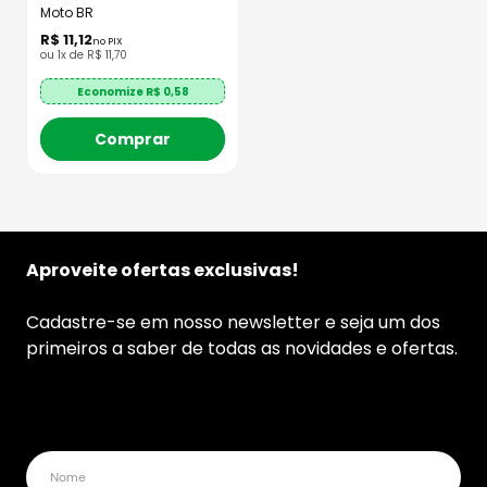
Eixo - MTBR
Moto BR
R$
11
,
12
no PIX
ou
1
x de
R$
11
,
70
Economize R$
0,58
Comprar
Aproveite ofertas exclusivas!
Cadastre-se em nosso newsletter e seja um dos
primeiros a saber de todas as novidades e ofertas.