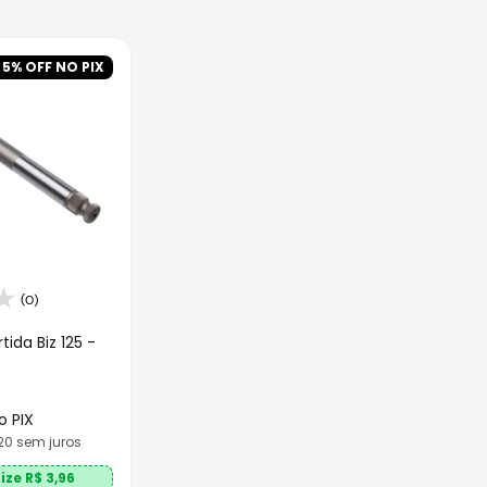
o
5
% OFF NO PIX
(0)
tida Biz 125 -
o PIX
20
sem juros
ize R$
3,96