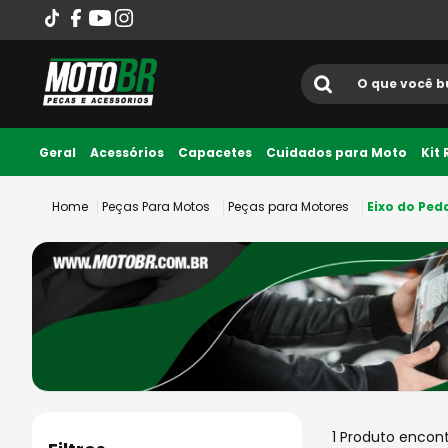
O que você busca?
Termos mais
Geral
Acessórios
Capacetes
Cuidados para Moto
Kit
1
º
ls2
Peças Para Motos
Peças para Motores
Eixo do Ped
2
º
norisk
3
º
capacete
4
º
fw3
5
º
capacete ls2
6
º
jaqueta
7
º
axxis fenix
8
º
bau
1
Produto