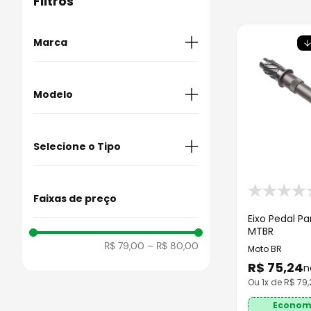
Filtros
9
º
capacete abert
10
º
race tech
Marca
Moto BR
Modelo
Biz 125
Selecione o Tipo
Eixo do Câmbio
Faixas de preço
Eixo Pedal Par
MTBR
R$ 79,00
–
R$ 80,00
Moto BR
R$
75
,
24
n
Ou
1
x de R$
79,
Econom