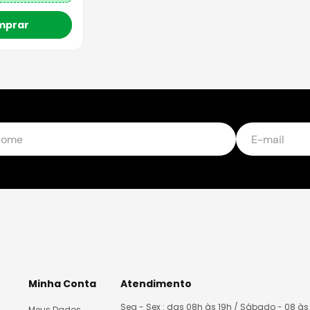
mprar
Minha Conta
Atendimento
Seg - Sex : das 08h às 19h / Sábado - 08 às
Meus Dados