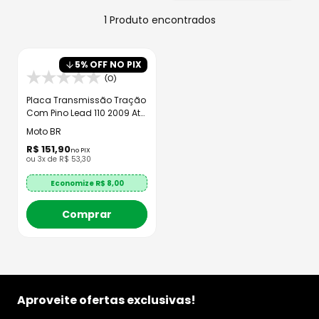
8
º
axxis fenix
1
Produto
9
º
capacete aberto
10
º
race tech
5
% OFF NO PIX
(0)
Placa Transmissão Tração
Com Pino Lead 110 2009 Até
2017
Moto BR
R$
151
,
90
no PIX
ou
3
x de
R$
53
,
30
Economize R$
8,00
Comprar
Aproveite ofertas exclusivas!