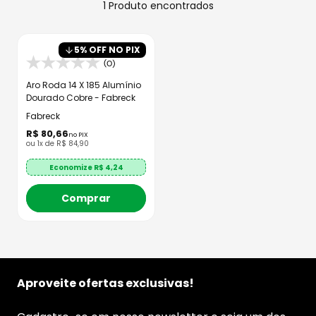
8
º
capacete aberto
1
Produto
9
º
capacete ls2
5
% OFF NO PIX
10
º
race tech
(0)
Aro Roda 14 X 185 Alumínio
Dourado Cobre - Fabreck
Fabreck
R$
80
,
66
no PIX
ou
1
x de
R$
84
,
90
Economize R$
4,24
Comprar
Aproveite ofertas exclusivas!