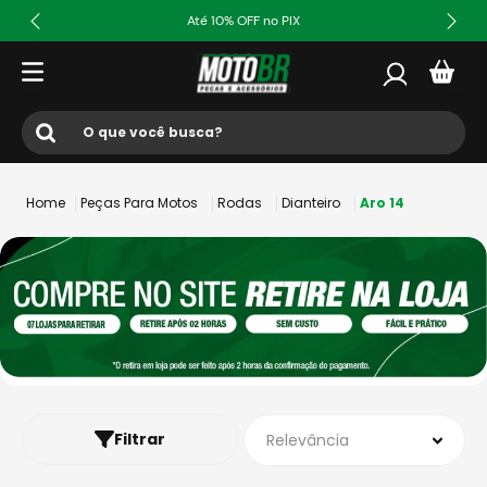
Até 10% OFF no PIX
O que você busca?
Termos mais buscados
Peças Para Motos
Rodas
Dianteiro
Aro 14
1
º
ls2
2
º
norisk
3
º
capacete
4
º
fw3
5
º
jaqueta
6
º
bau
Filtrar
Relevância
7
º
axxis fenix