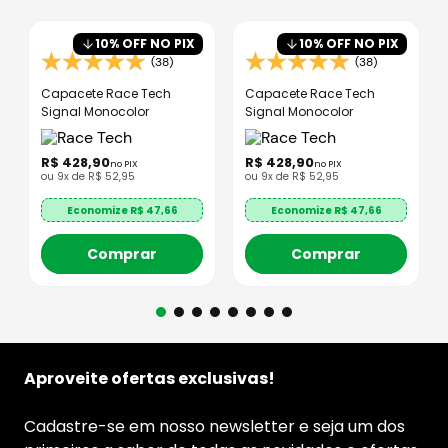
10
% OFF NO PIX
10
% OFF NO PIX
(38)
(38)
Capacete Race Tech
Capacete Race Tech
Signal Monocolor
Signal Monocolor
R$
428
,
90
R$
428
,
90
no PIX
no PIX
ou
9
x de
R$
52
,
95
ou
9
x de
R$
52
,
95
Economize R$
47,66
Economize R$
47,66
Comprar
Comprar
Aproveite ofertas exclusivas!
Cadastre-se em nosso newsletter e seja um dos