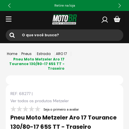
Retire na loja
O que você busca?
Termos mais buscados
Pneus
Estrada
ARO 17
1
º
ls2
Pneu Moto Metzeler Aro 17
Tourance 130/80-17 65S TT -
Traseiro
2
º
norisk
3
º
capacete
4
º
fw3
REF:
68277
|
5
º
capacete ls2
Ver todos os produtos
Metzeler
6
º
jaqueta
Seja o primeiro a avaliar
Pneu Moto Metzeler Aro 17 Tourance
7
º
bau
130/80-17 65S TT - Traseiro