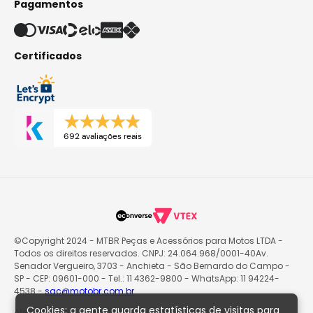
Pagamentos
Certificados
692 avaliações reais
©Copyright 2024 - MTBR Peças e Acessórios para Motos LTDA -
Todos os direitos reservados. CNPJ: 24.064.968/0001-40Av.
Senador Vergueiro, 3703 - Anchieta - São Bernardo do Campo -
SP - CEP: 09601-000 - Tel.: 11 4362-9800 - WhatsApp: 11 94224-
4538 -
sac@motobr.com.br
Cookies: a gente guarda estatísticas de visitas para
Atenção: O site poderá passar por atualizações e eventuais