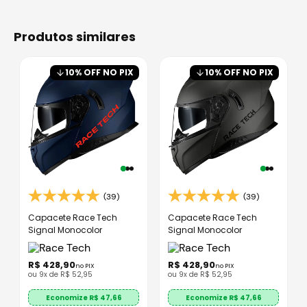
produtos similares
10
% OFF NO PIX
10
% OFF NO PIX
(39)
(39)
Capacete Race Tech
Capacete Race Tech
Signal Monocolor
Signal Monocolor
R$
428
,
90
R$
428
,
90
no PIX
no PIX
ou
9
x de
R$
52
,
95
ou
9
x de
R$
52
,
95
Economize R$
47,66
Economize R$
47,66