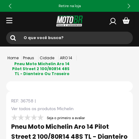
Retire na loja
O que você busca?
Termos mais buscados
Pneus
Cidade
ARO 14
1
º
ls2
Pneu Moto Michelin Aro 14
Pilot Street 2 100/80R14 48S
TL - Dianteiro Ou Traseiro
2
º
norisk
3
º
capacete
4
º
fw3
REF:
36758
|
5
º
jaqueta
Ver todos os produtos
Michelin
6
º
bau
Seja o primeiro a avaliar
Pneu Moto Michelin Aro 14 Pilot
7
º
axxis fenix
Street 2 100/80R14 48S TL - Dianteiro