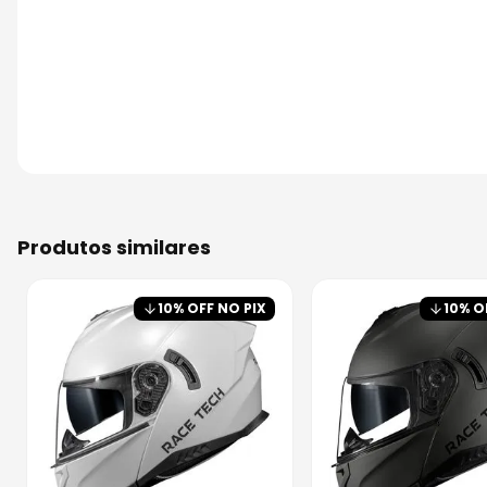
produtos similares
10
% OFF NO PIX
10
% O