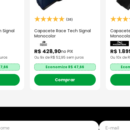
(38)
 Signal
Capacete Race Tech Signal
Capacete
Monocolor
Monocolo
R$
428
,
90
R$
1
.
89
no PIX
uros
Ou
9
x de R$
52,95
sem juros
Ou
10
x de 
7,66
Economize R$
47,66
Eco
Comprar