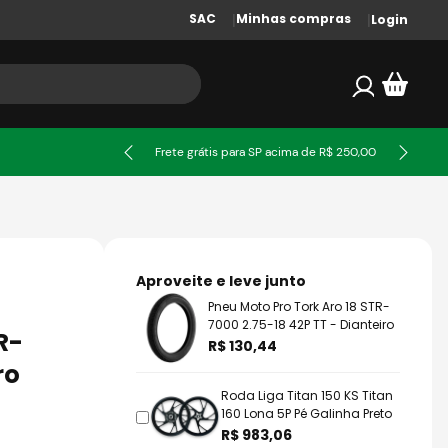
SAC
Minhas compras
Login
ssa
Frete grátis para SP acima de R$ 250,00
Aproveite e leve junto
Pneu Moto Pro Tork Aro 18 STR-
7000 2.75-18 42P TT - Dianteiro
R-
R$ 130,44
ro
Roda Liga Titan 150 KS Titan
160 Lona 5P Pé Galinha Preto
R$ 983,06