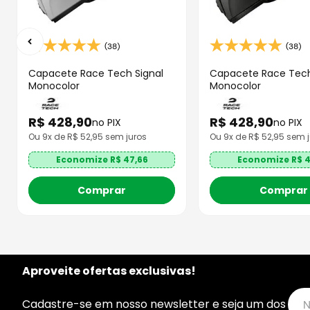
(38)
(38)
Capacete Race Tech Signal
Capacete Race Tech
Monocolor
Monocolor
R$
428
,
90
R$
428
,
90
no PIX
no PIX
Ou
9
x de R$
52,95
sem juros
Ou
9
x de R$
52,95
sem j
Economize R$
47,66
Economize R$
4
Comprar
Comprar
Aproveite ofertas exclusivas!
Cadastre-se em nosso newsletter e seja um dos