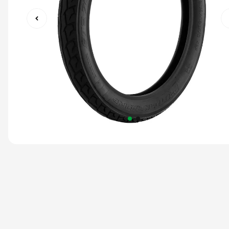
9
º
capacete abert
10
º
race tech