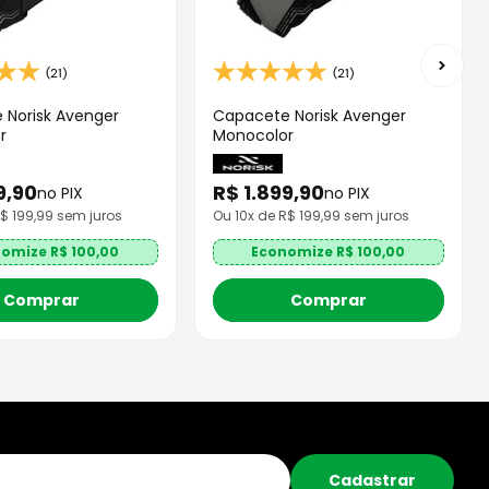
(21)
(21)
 Norisk Avenger
Capacete Norisk Avenger
r
Monocolor
9
,
90
R$
1
.
899
,
90
no PIX
no PIX
R$
199,99
sem juros
Ou
10
x de R$
199,99
sem juros
nomize R$
100,00
Economize R$
100,00
Comprar
Comprar
Cadastrar