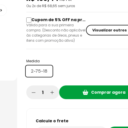
o
Ou
2
x de R$
68,65
sem juros
Cupom de 5% OFF na primeira compra
Válido para a sua primeira
Visualizar outros
compra. (Desconto não aplicável
às categorias de óleos, pneus e
itens com promoção ativa)
Medida
2-75-18
Comprar agora