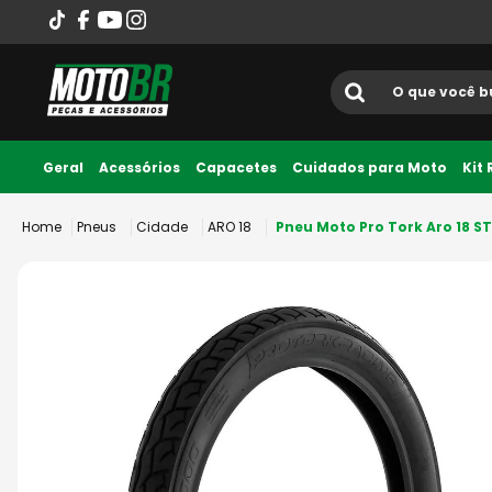
O que você busca?
Termos mais
Geral
Acessórios
Capacetes
Cuidados para Moto
Kit
Até 10x sem juros
1
º
ls2
Pneus
Cidade
ARO 18
Pneu Moto Pro Tork Aro 18 ST
2
º
norisk
3
º
capacete
4
º
fw3
5
º
capacete ls2
6
º
jaqueta
7
º
axxis fenix
8
º
bau