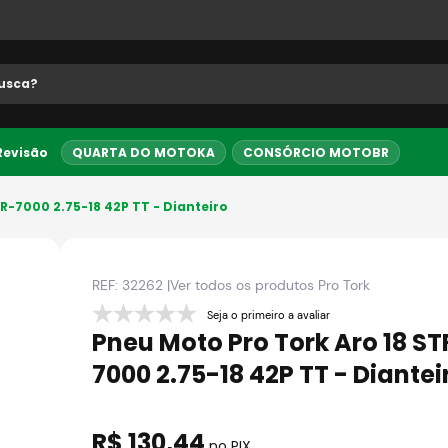
 buscados
 Revisão
QUARTA DO MOTOKA
CONSÓRCIO MOTOBR
5% OFF no PIX
Entrega Expre
R-7000 2.75-18 42P TT - Dianteiro
REF:
32262
|
Ver todos os produtos
Pro Tork
Seja o primeiro a avaliar
Pneu Moto Pro Tork Aro 18 ST
7000 2.75-18 42P TT - Diantei
R$
130
,
44
no PIX