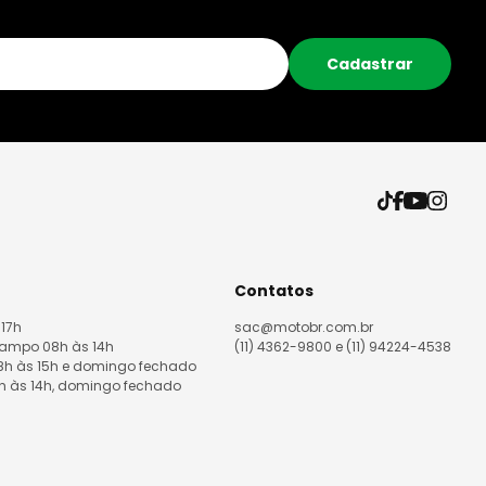
Cadastrar
Contatos
 17h
sac@motobr.com.br
Campo 08h às 14h
(11) 4362-9800 e (11) 94224-4538
08h às 15h e domingo fechado
8h às 14h, domingo fechado