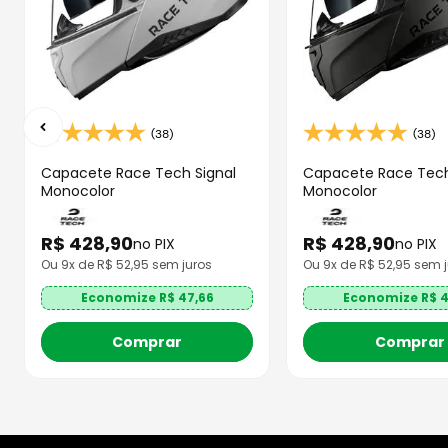
(38)
(38)
Capacete Race Tech Signal
Capacete Race Tech
Monocolor
Monocolor
R$
428
,
90
R$
428
,
90
no PIX
no PIX
Ou
9
x de R$
52,95
sem juros
Ou
9
x de R$
52,95
sem j
Economize R$
47,66
Economize R$
4
Comprar
Comprar