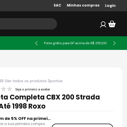
SAC
Minhas compras
Login
ssa
Frete grátis para SP acima de R$ 250,00
48
|
Ver todos os produtos
Sportive
Seja o primeiro a avaliar
ta Completa CBX 200 Strada
 Até 1998 Roxo
Cupom de 5% OFF na primeira compra
ra a sua primeira compra.