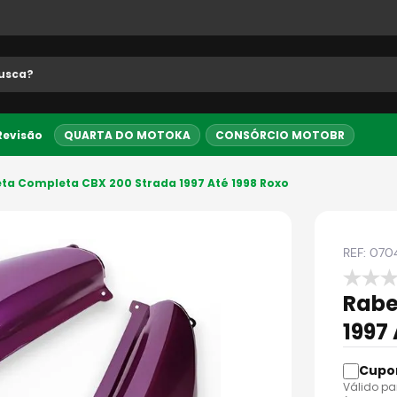
 buscados
 Revisão
QUARTA DO MOTOKA
CONSÓRCIO MOTOBR
5% OFF no PIX
Entrega Expre
ta Completa CBX 200 Strada 1997 Até 1998 Roxo
REF:
070
Rabe
1997
Válido pa