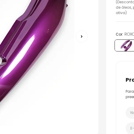
(Desconto
o
de óleos,
ativa)
:
ROX
Cor
p
Para
pree