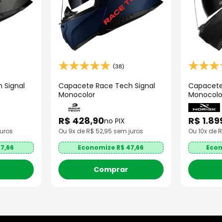
(38)
 Signal
Capacete Race Tech Signal
Capacete
Monocolor
Monocolo
R$
428
,
90
R$
1
.
89
no PIX
uros
Ou
9
x de R$
52,95
sem juros
Ou
10
x de 
7,66
Economize R$
47,66
Eco
Comprar