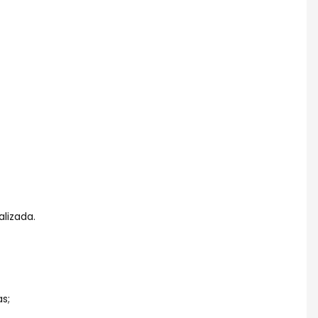
alizada.
s;