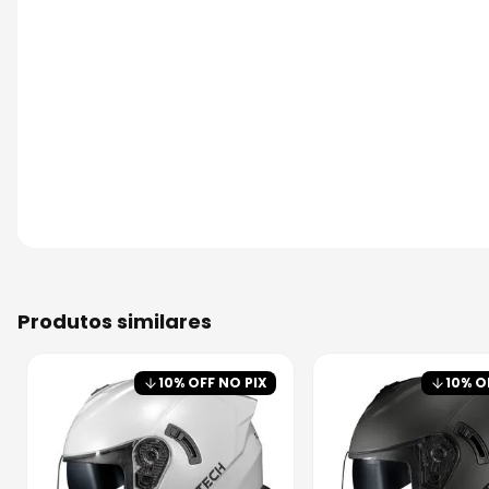
produtos similares
10
% OFF NO PIX
10
% O