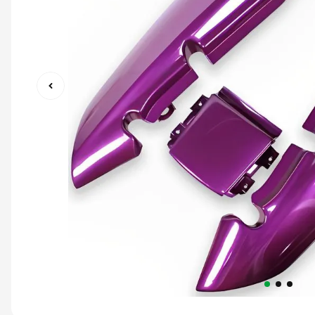
9
º
capacete abert
10
º
race tech