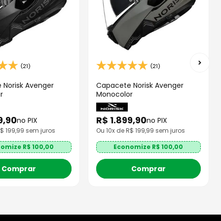
(21)
(21)
 Norisk Avenger
Capacete Norisk Avenger
r
Monocolor
9
,
90
R$
1
.
899
,
90
no PIX
no PIX
R$
199,99
sem juros
Ou
10
x de R$
199,99
sem juros
nomize R$
100,00
Economize R$
100,00
Comprar
Comprar