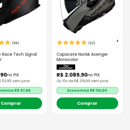
(39)
(22)
 Race Tech Signal
Capacete Norisk Avenger
r
Monocolor
,
90
R$
2
.
089
,
90
no PIX
no PIX
R$
52,95
sem juros
Ou
10
x de R$
219,99
sem juros
nomize R$
47,66
Economize R$
110,00
Comprar
Comprar