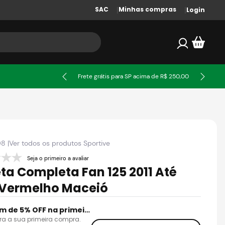
SAC
Minhas compras
Login
ssa
Frete grátis para SP acima de R$ 250,00
08
|
Ver todos os produtos
Sportive
Seja o primeiro a avaliar
ta Completa Fan 125 2011 Até
 Vermelho Maceió
Cupom de 5% OFF na primeira compra
ra a sua primeira compra.