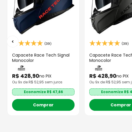
(39)
(39)
Capacete Race Tech Signal
Capacete Race Tech
Monocolor
Monocolor
R$
428
,
90
R$
428
,
90
no PIX
no PIX
Ou
9
x de R$
52,95
sem juros
Ou
9
x de R$
52,95
sem j
Economize R$
47,66
Economize R$
4
Comprar
Comprar