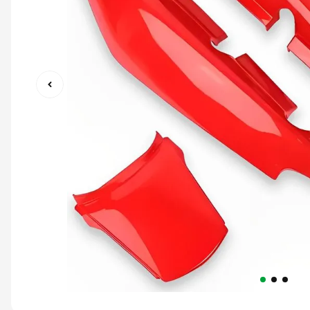
9
º
capacete ls2
10
º
race tech