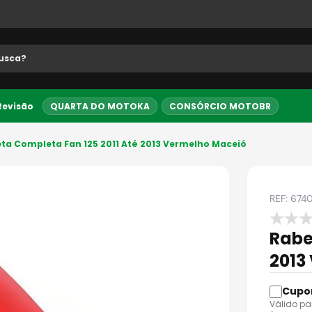
 buscados
 Revisão
QUARTA DO MOTOKA
CONSÓRCIO MOTOBR
5% OFF no PIX
Entrega Expre
ta Completa Fan 125 2011 Até 2013 Vermelho Maceió
REF:
674
Rabe
2013
o
Válido pa