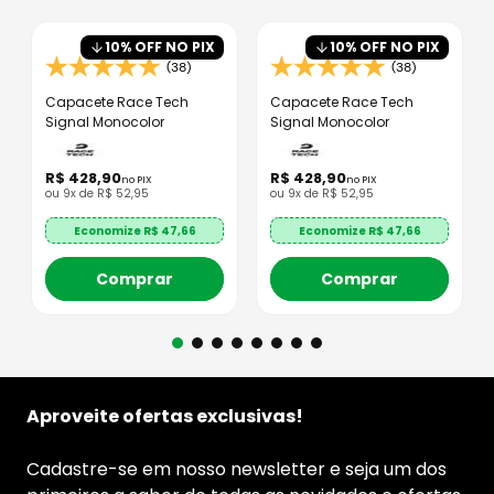
10
% OFF NO PIX
10
% OFF NO PIX
(38)
(38)
Capacete Race Tech
Capacete Race Tech
Signal Monocolor
Signal Monocolor
R$
428
,
90
R$
428
,
90
no PIX
no PIX
ou
9
x de
R$
52
,
95
ou
9
x de
R$
52
,
95
Economize R$
47,66
Economize R$
47,66
Comprar
Comprar
Aproveite ofertas exclusivas!
Cadastre-se em nosso newsletter e seja um dos