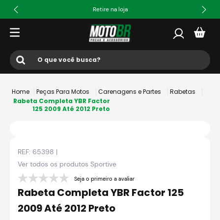
Retire na loja
O que você busca?
Termos mais buscados
Peças Para Motos
Carenagens e Partes
Rabetas
1
º
ls2
Rabeta Completa YBR Factor
125 2009 Até 2012 Preto
2
º
norisk
3
º
capacete
REF:
65398
|
4
º
fw3
Ver todos os produtos
Sportive
5
º
capacete ls2
Seja o primeiro a avaliar
6
º
jaqueta
Rabeta Completa YBR Factor 125
7
º
bau
2009 Até 2012 Preto