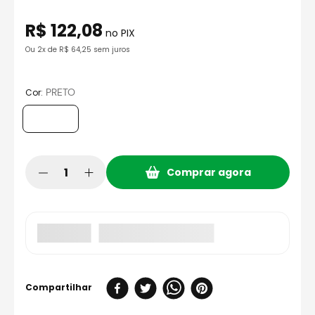
8
º
axxis fenix
R$
122
,
08
9
º
capacete aberto
no PIX
Ou
10
º
2
x de R$
race tech
64,25
sem juros
:
PRETO
Cor
Comprar agora