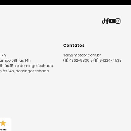
Contatos
 17h
sac@motobr.com.br
Campo 08h às 14h
(11) 4362-9800 e (11) 94224-4538
08h às 15h e domingo fechado
8h às 14h, domingo fechado
reais