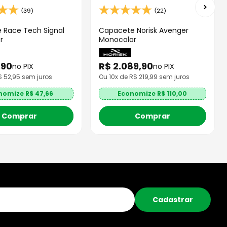
(39)
(22)
 Race Tech Signal
Capacete Norisk Avenger
r
Monocolor
,
90
R$
2
.
089
,
90
no PIX
no PIX
R$
52,95
sem juros
Ou
10
x de R$
219,99
sem juros
nomize R$
47,66
Economize R$
110,00
Comprar
Comprar
Cadastrar