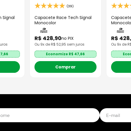
(39)
 Signal
Capacete Race Tech Signal
Capacete
Monocolor
Monocolo
R$
428
,
90
R$
428
no PIX
uros
Ou
9
x de R$
52,95
sem juros
Ou
9
x de 
7,66
Economize R$
47,66
Eco
Comprar