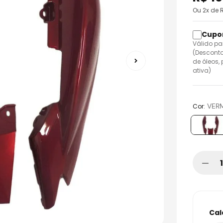
Ou
2
x de 
o
Válido pa
(Desconto
de óleos,
ativa)
:
VER
Cor