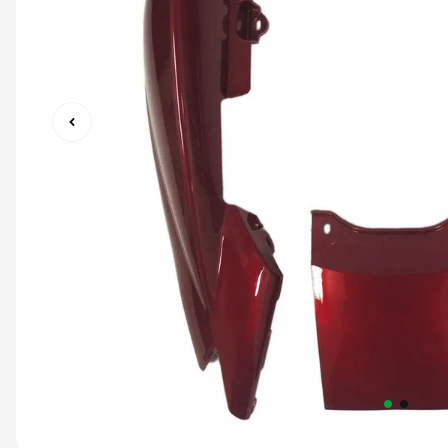
9
º
capacete ls2
10
º
capacete abert