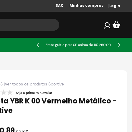
SAC
Minhas compras
Login
ssa
Frete grátis para SP acima de R$ 250,00
53
|
Ver todos os produtos
Sportive
Seja o primeiro a avaliar
ta YBR K 00 Vermelho Metálico -
tive
00
,
89
no PIX