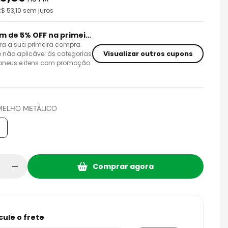
R$
53,10
sem juros
Cupom de 5% OFF na primeira compra
ra a sua primeira compra.
Visualizar outros cupons
 não aplicável às categorias
 pneus e itens com promoção
MELHO METÁLICO
Comprar agora