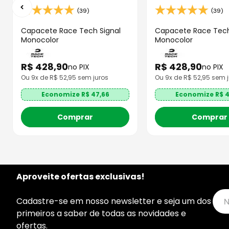
(39)
(39)
Capacete Race Tech Signal
Capacete Race Tech
Monocolor
Monocolor
R$
428
,
90
R$
428
,
90
no PIX
no PIX
Ou
9
x de R$
52,95
sem juros
Ou
9
x de R$
52,95
sem j
Economize R$
47,66
Economize R$
4
Comprar
Comprar
Aproveite ofertas exclusivas!
Cadastre-se em nosso newsletter e seja um dos
primeiros a saber de todas as novidades e
ofertas.