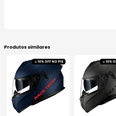
produtos similares
10
% OFF NO PIX
10
% O