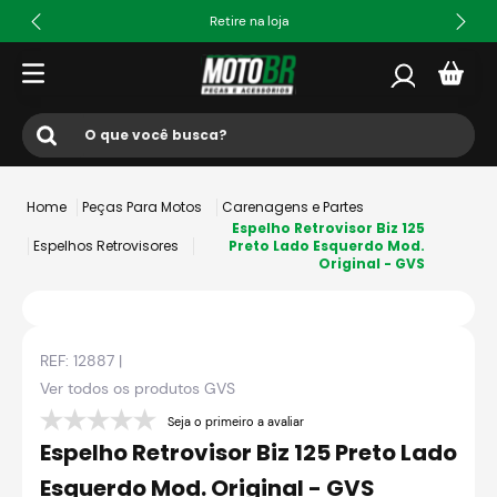
Retire na loja
O que você busca?
Termos mais buscados
Peças Para Motos
Carenagens e Partes
1
º
ls2
Espelho Retrovisor Biz 125
Espelhos Retrovisores
Preto Lado Esquerdo Mod.
Original - GVS
2
º
norisk
3
º
capacete
4
º
fw3
REF:
12887
|
5
º
capacete ls2
Ver todos os produtos
GVS
6
º
jaqueta
Seja o primeiro a avaliar
Espelho Retrovisor Biz 125 Preto Lado
7
º
axxis fenix
Esquerdo Mod. Original - GVS