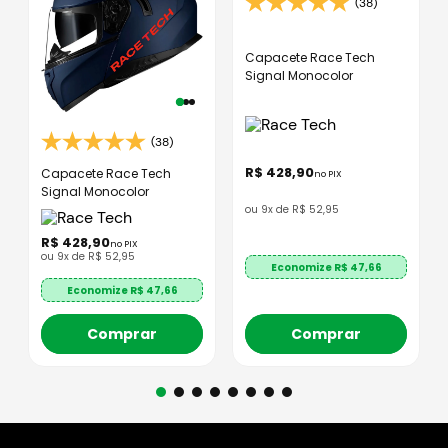
(38)
Capacete Race Tech
Signal Monocolor
(38)
R$
428
,
90
Capacete Race Tech
no PIX
Signal Monocolor
ou
9
x de
R$
52
,
95
R$
428
,
90
no PIX
ou
9
x de
R$
52
,
95
Economize R$
47,66
Economize R$
47,66
Comprar
Comprar