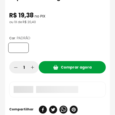
8
º
bau
9
º
capacete aberto
R$
19
,
38
no PIX
10
º
race tech
ou
1
X de
R$
20
,
40
:
PADRÃO
Cor
Comprar agora