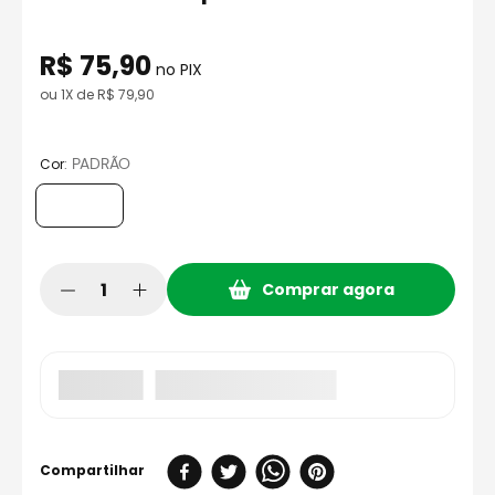
8
º
bau
9
º
capacete aberto
R$
75
,
90
no PIX
10
º
race tech
ou
1
X de
R$
79
,
90
:
PADRÃO
Cor
Comprar agora