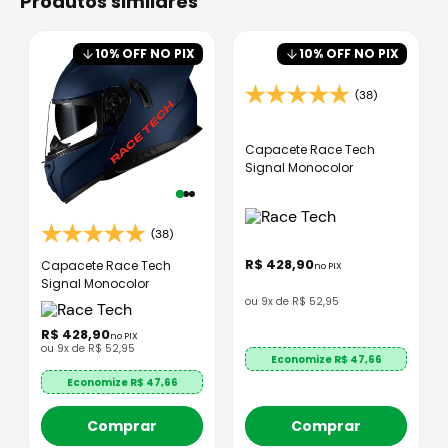
produtos similares
10
% OFF NO PIX
10
% OFF NO PIX
(38)
Capacete Race Tech
Signal Monocolor
(38)
R$
428
,
90
Capacete Race Tech
no PIX
Signal Monocolor
ou
9
x de
R$
52
,
95
R$
428
,
90
no PIX
ou
9
x de
R$
52
,
95
Economize R$
47,66
Economize R$
47,66
Comprar
Comprar