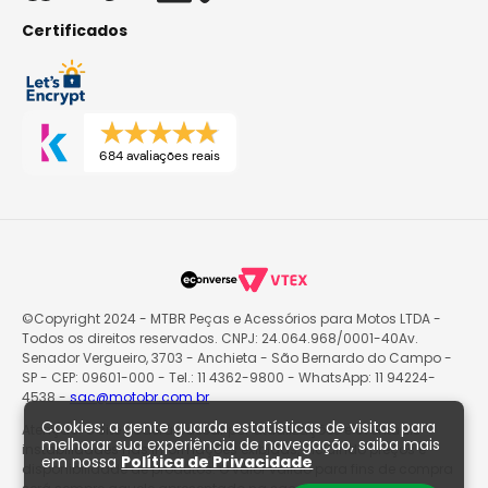
Certificados
684 avaliações reais
©Copyright 2024 - MTBR Peças e Acessórios para Motos LTDA -
Todos os direitos reservados. CNPJ: 24.064.968/0001-40Av.
Senador Vergueiro, 3703 - Anchieta - São Bernardo do Campo -
SP - CEP: 09601-000 - Tel.: 11 4362-9800 - WhatsApp: 11 94224-
4538 -
sac@motobr.com.br
Cookies: a gente guarda estatísticas de visitas para
Atenção: O site poderá passar por atualizações e eventuais
melhorar sua experiência de navegação, saiba mais
instabilidades nas informações exibidas, incluindo preços e
em nossa
Política de Privacidade
disponibilidade de produtos. O valor válido para fins de compra