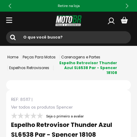
Retire na loja
O que você busca?
Termos mais buscados
Peças Para Motos
Carenagens e Partes
1
º
ls2
Espelho Retrovisor Thunder
Espelhos Retrovisores
Azul SL6538 Par - Spencer
18108
2
º
norisk
3
º
capacete
4
º
fw3
REF:
85117
|
5
º
capacete ls2
Ver todos os produtos
Spencer
6
º
jaqueta
Seja o primeiro a avaliar
Espelho Retrovisor Thunder Azul
7
º
axxis fenix
SL6538 Par - Spencer 18108