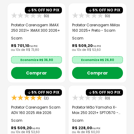
8
º
bau
5
% OFF NO PIX
5
% OFF NO PIX
9
º
capacete aberto
(0)
(0)
10
º
race tech
Protetor Carenagem XMAX
Protetor Carenagem NMax
250 2021+ XMAX 300 2026+
160 2025+ Preto - Scam
Scam
Scam
R$
701
,
10
R$
509
,
20
no PIX
no PIX
ou
10
x de
R$
73
,
80
ou
10
x de
R$
53
,
60
Economize R$
36,90
Economize R$
26,80
Comprar
Comprar
5
% OFF NO PIX
5
% OFF NO PIX
(2)
(0)
Protetor Carenagem Scam
Protetor Mão Yamaha X-
ADV 160 2025 Até 2026
Max 250 2021+ SPTO570 -
Scam
Scam
Scam
R$
509
,
20
R$
228
,
00
no PIX
no PIX
ou
10
x de
R$
53
,
60
ou
4
x de
R$
60
,
00