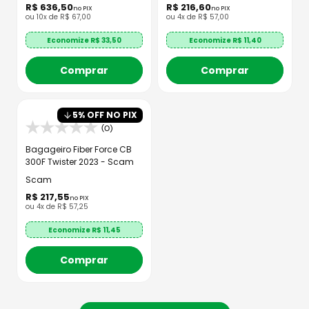
R$
636
,
50
R$
216
,
60
no PIX
no PIX
ou
10
x de
R$
67
,
00
ou
4
x de
R$
57
,
00
Economize R$
33,50
Economize R$
11,40
Comprar
Comprar
5
% OFF NO PIX
(0)
Bagageiro Fiber Force CB
300F Twister 2023 - Scam
Scam
R$
217
,
55
no PIX
ou
4
x de
R$
57
,
25
Economize R$
11,45
Comprar