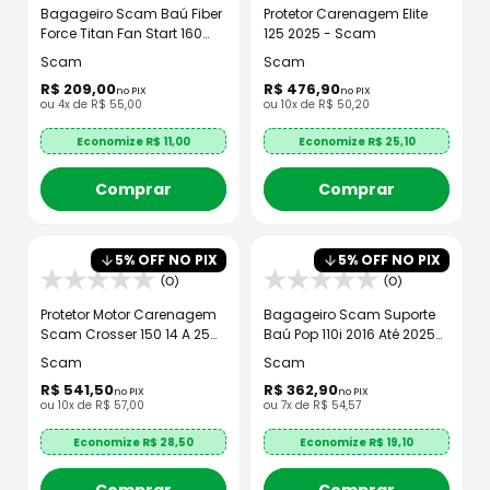
Bagageiro Scam Baú Fiber
Protetor Carenagem Elite
Force Titan Fan Start 160
125 2025 - Scam
2025+
Scam
Scam
R$
209
,
00
R$
476
,
90
no PIX
no PIX
ou
4
x de
R$
55
,
00
ou
10
x de
R$
50
,
20
Economize R$
11,00
Economize R$
25,10
Comprar
Comprar
5
% OFF NO PIX
5
% OFF NO PIX
(0)
(0)
Protetor Motor Carenagem
Bagageiro Scam Suporte
Scam Crosser 150 14 A 25
Baú Pop 110i 2016 Até 2025
Pedaleira
SPTO863
Scam
Scam
R$
541
,
50
R$
362
,
90
no PIX
no PIX
ou
10
x de
R$
57
,
00
ou
7
x de
R$
54
,
57
Economize R$
28,50
Economize R$
19,10