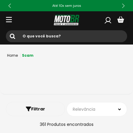
Até 10x sem juros
O que você busca?
Termos mais buscados
Scam
1
º
ls2
2
º
norisk
3
º
capacete
4
º
fw3
5
º
capacete ls2
Filtrar
Relevância
6
º
jaqueta
7
º
axxis fenix
361
Produtos