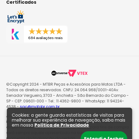
Certificados
684 avaliações reais
©Copyright 2024 - MTBR Peças e Acessórios para Motos LTDA -
Todos os direitos reservados. CNPJ: 24.064.968/0001-40Av.
Senador Vergueiro, 3703 - Anchieta - São Bernardo do Campo -
SP - CEP: 09601-000 - Tel.: 11 4362-9800 - WhatsApp: 11 94224-
4538 -
sac@motobr.com.br
Cookies: a gente guarda estatísticas de visitas para
Atenção: O site poderá passar por atualizações e eventuais
melhorar sua experiência de navegação, saiba mais
instabilidades nas informações exibidas, incluindo preços e
em nossa
Política de Privacidade
disponibilidade de produtos. O valor válido para fins de compra
será sempre aquele apresentado na sacola de produtos no
momento da finalização do pedido.
Entendi e fechar