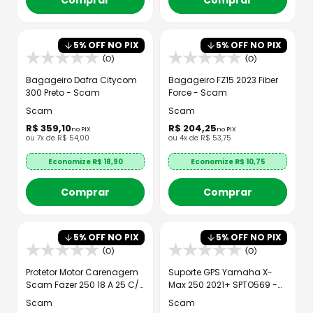
Comprar
Comprar
5
% OFF NO PIX
5
% OFF NO PIX
(0)
(0)
Bagageiro Dafra Citycom
Bagageiro FZ15 2023 Fiber
300 Preto - Scam
Force - Scam
Scam
Scam
R$
359
,
10
R$
204
,
25
no PIX
no PIX
ou
7
x de
R$
54
,
00
ou
4
x de
R$
53
,
75
Economize R$
18,90
Economize R$
10,75
Comprar
Comprar
5
% OFF NO PIX
5
% OFF NO PIX
(0)
(0)
Protetor Motor Carenagem
Suporte GPS Yamaha X-
Scam Fazer 250 18 A 25 C/
Max 250 2021+ SPTO569 -
Pedaleira
Scam
Scam
Scam