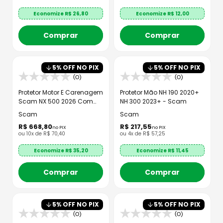
Economize R$
26,80
Economize R$
12,00
Comprar
Comprar
5
% OFF NO PIX
5
% OFF NO PIX
(0)
(0)
Protetor Motor E Carenagem
Protetor Mão NH 190 2020+
Scam NX 500 2026 Com
NH 300 2023+ - Scam
Pedaleiras
Scam
Scam
R$
668
,
80
R$
217
,
55
no PIX
no PIX
ou
10
x de
R$
70
,
40
ou
4
x de
R$
57
,
25
Economize R$
35,20
Economize R$
11,45
Comprar
Comprar
5
% OFF NO PIX
5
% OFF NO PIX
(0)
(0)