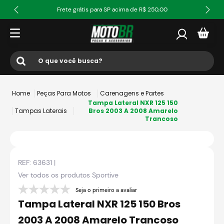
Frete grátis para SP acima de R$ 250,00
O que você busca?
Termos mais buscados
Peças Para Motos
Carenagens e Partes
1
º
ls2
Tampa Lateral NXR 125 150
Tampas Laterais
Bros 2003 A 2008 Amarelo
Trancoso
2
º
norisk
3
º
capacete
4
º
fw3
REF:
63631
|
5
º
capacete ls2
Ver todos os produtos
Sportive
6
º
jaqueta
Seja o primeiro a avaliar
Tampa Lateral NXR 125 150 Bros
7
º
axxis fenix
2003 A 2008 Amarelo Trancoso