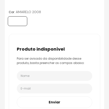
8
º
bau
9
º
capacete aberto
:
AMARELO 2008
Cor
10
º
race tech
produto indisponível
Para ser avisado da disponibilidade desse
produto, basta preencher os campos abaixo:
Enviar