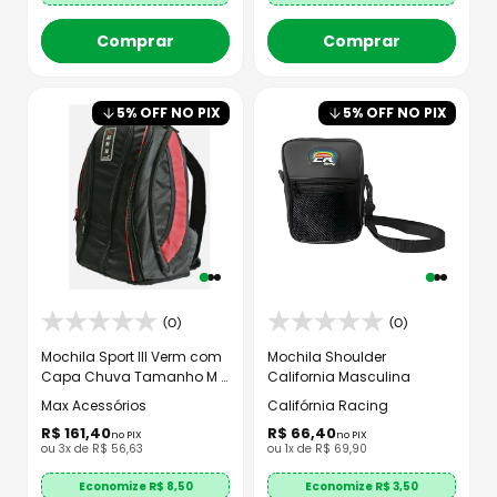
Comprar
Comprar
5
% OFF NO PIX
5
% OFF NO PIX
(0)
(0)
Mochila Sport III Verm com
Mochila Shoulder
Capa Chuva Tamanho M -
California Masculina
Max Acessórios
Max Acessórios
Califórnia Racing
R$
161
,
40
R$
66
,
40
no PIX
no PIX
ou
3
x de
R$
56
,
63
ou
1
x de
R$
69
,
90
Economize R$
8,50
Economize R$
3,50