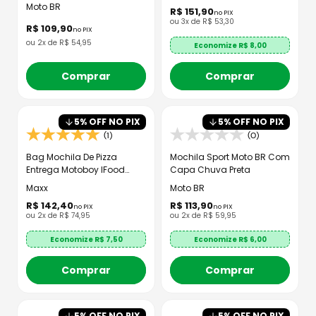
Moto BR
R$
151
,
90
no PIX
ou
3
x de
R$
53
,
30
R$
109
,
90
no PIX
ou
2
x de
R$
54
,
95
Economize R$
8,00
Comprar
Comprar
5
% OFF NO PIX
5
% OFF NO PIX
(1)
(0)
Bag Mochila De Pizza
Mochila Sport Moto BR Com
Entrega Motoboy IFood
Capa Chuva Preta
Laminada Bolsão
Maxx
Moto BR
R$
142
,
40
R$
113
,
90
no PIX
no PIX
ou
2
x de
R$
74
,
95
ou
2
x de
R$
59
,
95
Economize R$
7,50
Economize R$
6,00
Comprar
Comprar
5
% OFF NO PIX
5
% OFF NO PIX