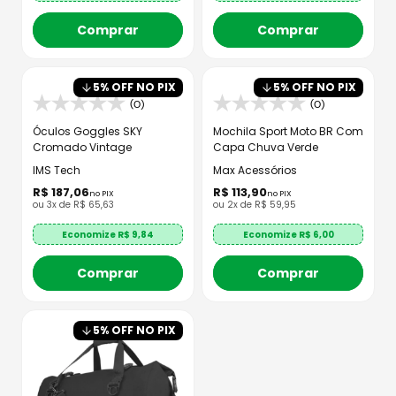
Comprar
Comprar
5
% OFF NO PIX
5
% OFF NO PIX
(0)
(0)
Óculos Goggles SKY
Mochila Sport Moto BR Com
Cromado Vintage
Capa Chuva Verde
IMS Tech
Max Acessórios
R$
187
,
06
R$
113
,
90
no PIX
no PIX
ou
3
x de
R$
65
,
63
ou
2
x de
R$
59
,
95
Economize R$
9,84
Economize R$
6,00
Comprar
Comprar
5
% OFF NO PIX