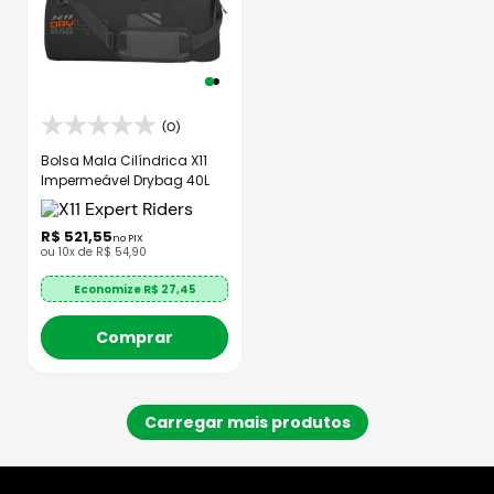
(0)
Bolsa Mala Cilíndrica X11
Impermeável Drybag 40L
R$
521
,
55
no PIX
ou
10
x de
R$
54
,
90
Economize R$
27,45
Comprar