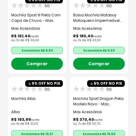
(0)
(0)
Mochila Sport III Preta Com
Bolsa Mochila Motoboy
Capa de Chuva - Max
Motoqueiro Impermeável
Acessórios
Lona Resinada
Max Acessórios
Max Acessórios
R$
161
,
40
R$
180
,
40
no PIX
no PIX
ou
3
x de
R$
56
,
63
ou
3
x de
R$
63
,
30
Economize R$
8,50
Economize R$
9,50
Comprar
Comprar
5
% OFF NO PIX
5
% OFF NO PIX
(0)
(0)
Mochila Alba
Mochila Sport Dragon Preta
Modelo Novo - Max
Acessórios
Alba
Max Acessórios
R$
193
,
99
R$
370
,
40
no PIX
no PIX
ou
4
x de
R$
51
,
05
ou
7
x de
R$
55
,
70
Economize R$
10,21
Economize R$
19,50