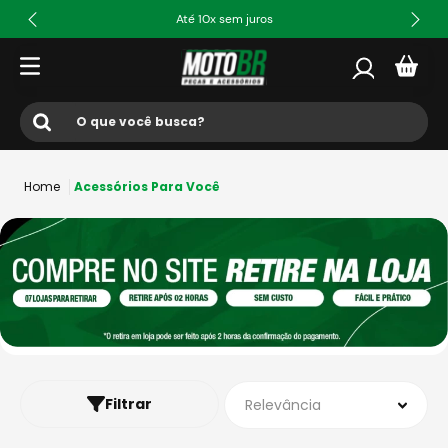
Até 10x sem juros
O que você busca?
Termos mais buscados
Acessórios Para Você
1
º
ls2
2
º
norisk
3
º
capacete
4
º
fw3
5
º
jaqueta
6
º
bau
Filtrar
Relevância
7
º
axxis fenix