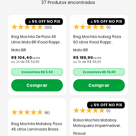
8
º
capacete aberto
37
Produtos
9
º
capacete ls2
5
% OFF NO PIX
5
% OFF NO PIX
10
º
race tech
(20)
(1)
Bag Mochila De Pizza 45
Bag Mochila Isobag Pizza
Litros Moto BR IFood Rappi
60 Litros Ifood Rappi
Motoboy lsopor Laminado
Motoboy - Moto BR
Moto BR
Moto BR
R$
104
,
40
R$
189
,
90
no PIX
no PIX
ou
2
x de
R$
54
,
95
ou
3
x de
R$
66
,
63
Economize R$
5,50
Economize R$
10,00
Comprar
Comprar
5
% OFF NO PIX
(1)
(6)
Bolsa Mochila Motoboy
Bag Mochila Motoboy Pizza
Motoqueiro Impermeável
45 Litros Laminada Brasil
Lona Resinada
Piraval
MOTO BR