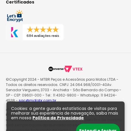
Certificados
684 avaliações reais
©Copyright 2024 - MTBR Peças e Acessórios para Motos LTDA -
Todos os direitos reservados. CNPJ: 24.064.968/0001-40Av.
Senador Vergueiro, 3703 - Anchieta - São Bernardo do Campo -
SP - CEP: 09601-000 - Tel.: 11 4362-9800 - WhatsApp: 11 94224-
4538 -
sac@motobr.com.br
Cookies: a gente guarda estatísticas de visitas para
Atenção: O site poderá passar por atualizações e eventuais
melhorar sua experiência de navegação, saiba mais
instabilidades nas informações exibidas, incluindo preços e
em nossa
Política de Privacidade
disponibilidade de produtos. O valor válido para fins de compra
será sempre aquele apresentado na sacola de produtos no
momento da finalização do pedido.
Entendi e fechar