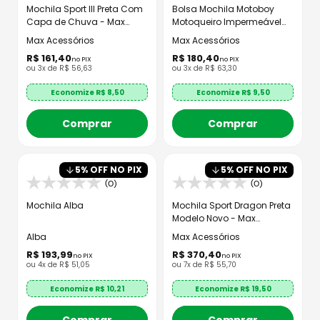
Mochila Sport III Preta Com
Bolsa Mochila Motoboy
Capa de Chuva - Max
Motoqueiro Impermeável
Acessórios
Lona Resinada
Max Acessórios
Max Acessórios
R$
161
,
40
R$
180
,
40
no PIX
no PIX
ou
3
x de
R$
56
,
63
ou
3
x de
R$
63
,
30
Economize R$
8,50
Economize R$
9,50
Comprar
Comprar
5
% OFF NO PIX
5
% OFF NO PIX
(0)
(0)
Mochila Alba
Mochila Sport Dragon Preta
Modelo Novo - Max
Acessórios
Alba
Max Acessórios
R$
193
,
99
R$
370
,
40
no PIX
no PIX
ou
4
x de
R$
51
,
05
ou
7
x de
R$
55
,
70
Economize R$
10,21
Economize R$
19,50