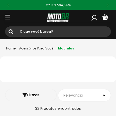
Até 10x sem juros
O que você busca?
Termos mais buscados
Acessórios Para Você
Mochilas
1
º
ls2
2
º
norisk
3
º
capacete
4
º
fw3
5
º
capacete ls2
Filtrar
Relevância
6
º
jaqueta
7
º
bau
32
Produtos