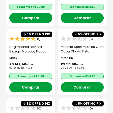
Economize R$
20,00
Economize R$
8,00
Comprar
Comprar
5
% OFF NO PIX
5
% OFF NO PIX
(1)
(0)
Bag Mochila De Pizza
Mochila Sport Moto BR Com
Entrega Motoboy IFood
Capa Chuva Preta
Laminada Bolsão
Maxx
Moto BR
R$
142
,
40
R$
113
,
90
no PIX
no PIX
ou
2
x de
R$
74
,
95
ou
2
x de
R$
59
,
95
Economize R$
7,50
Economize R$
6,00
Comprar
Comprar
5
% OFF NO PIX
5
% OFF NO PIX
(0)
(0)