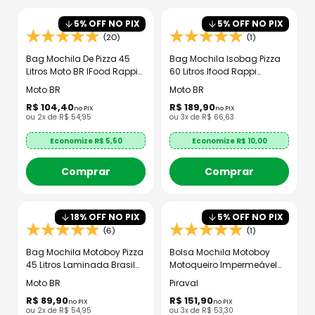
8
º
axxis fenix
5
% OFF NO PIX
5
% OFF NO PIX
9
º
capacete aberto
(20)
(1)
10
º
race tech
Bag Mochila De Pizza 45
Bag Mochila Isobag Pizza
Litros Moto BR IFood Rappi
60 Litros Ifood Rappi
Motoboy lsopor Laminado
Motoboy - Moto BR
Moto BR
Moto BR
R$
104
,
40
R$
189
,
90
no PIX
no PIX
ou
2
x de
R$
54
,
95
ou
3
x de
R$
66
,
63
Economize R$
5,50
Economize R$
10,00
Comprar
Comprar
18
% OFF NO PIX
5
% OFF NO PIX
(6)
(1)
Bag Mochila Motoboy Pizza
Bolsa Mochila Motoboy
45 Litros Laminada Brasil
Motoqueiro Impermeável
MOTO BR
Lona Resinada
Moto BR
Piraval
R$
89
,
90
R$
151
,
90
no PIX
no PIX
ou
2
x de
R$
54
,
95
ou
3
x de
R$
53
,
30