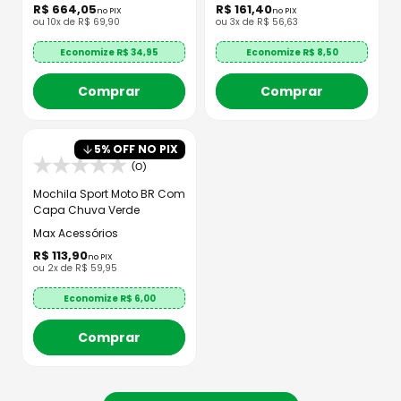
R$
664
,
05
R$
161
,
40
no PIX
no PIX
ou
10
x de
R$
69
,
90
ou
3
x de
R$
56
,
63
Economize R$
34,95
Economize R$
8,50
Comprar
Comprar
5
% OFF NO PIX
(0)
Mochila Sport Moto BR Com
Capa Chuva Verde
Max Acessórios
R$
113
,
90
no PIX
ou
2
x de
R$
59
,
95
Economize R$
6,00
Comprar