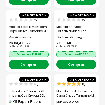
Comprar
Comprar
5
% OFF NO PIX
5
% OFF NO PIX
(0)
(0)
Mochila Sport III Verm com
Mochila Shoulder
Capa Chuva Tamanho M -
California Masculina
Max Acessórios
Max Acessórios
Califórnia Racing
R$
161
,
40
R$
66
,
40
no PIX
no PIX
ou
3
x de
R$
56
,
63
ou
1
x de
R$
69
,
90
Economize R$
8,50
Economize R$
3,50
Comprar
Comprar
5
% OFF NO PIX
5
% OFF NO PIX
(0)
(1)
Bolsa Mala Cilíndrica X11
Mochila Sport III Rosa com
Impermeável Drybag 60L
Capa Chuva Tamanho M -
Max Acessórios
Max Acessórios