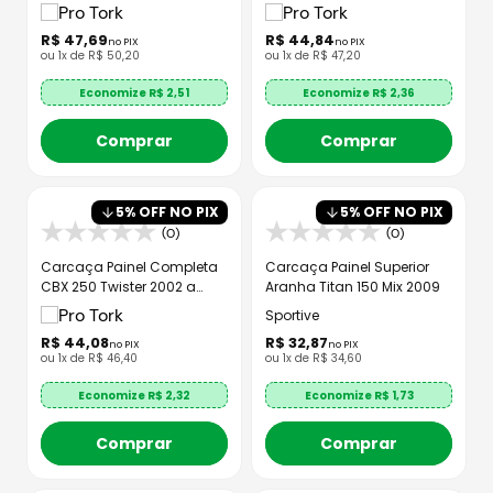
Até 2010
Tork
R$
47
,
69
R$
44
,
84
no PIX
no PIX
ou
1
x de
R$
50
,
20
ou
1
x de
R$
47
,
20
Economize R$
2,51
Economize R$
2,36
Comprar
Comprar
5
% OFF NO PIX
5
% OFF NO PIX
(0)
(0)
Carcaça Painel Completa
Carcaça Painel Superior
CBX 250 Twister 2002 a
Aranha Titan 150 Mix 2009
2008 Pro Tork
Sportive
R$
44
,
08
R$
32
,
87
no PIX
no PIX
ou
1
x de
R$
46
,
40
ou
1
x de
R$
34
,
60
Economize R$
2,32
Economize R$
1,73
Comprar
Comprar