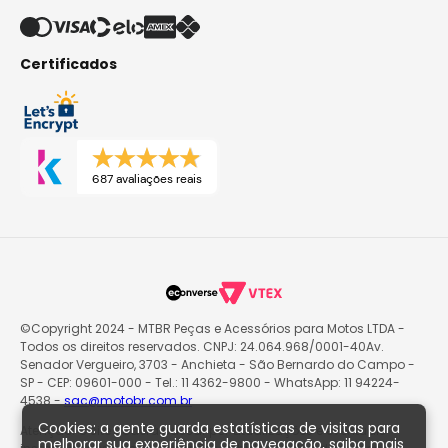
Certificados
687 avaliações reais
©Copyright 2024 - MTBR Peças e Acessórios para Motos LTDA -
Todos os direitos reservados. CNPJ: 24.064.968/0001-40Av.
Senador Vergueiro, 3703 - Anchieta - São Bernardo do Campo -
SP - CEP: 09601-000 - Tel.: 11 4362-9800 - WhatsApp: 11 94224-
4538 -
sac@motobr.com.br
Cookies: a gente guarda estatísticas de visitas para
Atenção: O site poderá passar por atualizações e eventuais
melhorar sua experiência de navegação, saiba mais