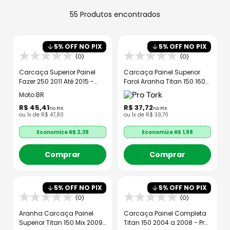
8
º
axxis fenix
55
Produtos
9
º
capacete aberto
10
º
race tech
5
% OFF NO PIX
5
% OFF NO PIX
(0)
(0)
Carcaça Superior Painel
Carcaça Painel Superior
Fazer 250 2011 Até 2015 -
Farol Aranha Titan 150 160
MTBR
2014
Moto BR
R$
45
,
41
R$
37
,
72
no PIX
no PIX
ou
1
x de
R$
47
,
80
ou
1
x de
R$
39
,
70
Economize R$
2,39
Economize R$
1,98
Comprar
Comprar
5
% OFF NO PIX
5
% OFF NO PIX
(0)
(0)
Aranha Carcaça Painel
Carcaça Painel Completa
Superior Titan 150 Mix 2009
Titan 150 2004 a 2008 - Pro