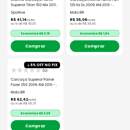
Superior Titan 150 Mix 2011
125 Ks Es 2009 Até 2013 -
Até 2013
MTBR
Sportive
Moto BR
R$
41
,
14
R$
35
,
06
no PIX
no PIX
ou
1
x de
R$
43
,
30
ou
1
x de
R$
36
,
90
Economize R$
2,16
Economize R$
1,84
Comprar
Comprar
5
% OFF NO PIX
(0)
Carcaça Superior Painel
Fazer 250 2006 Até 2010 -
MTBR
Moto BR
R$
62
,
42
no PIX
ou
1
x de
R$
65
,
70
Economize R$
3,28
Comprar