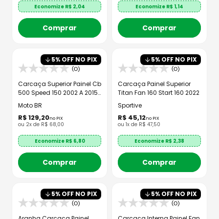
Economize R$
2,04
Economize R$
1,14
Comprar
Comprar
5
% OFF NO PIX
5
% OFF NO PIX
(0)
(0)
Carcaça Superior Painel Cb
Carcaça Painel Superior
500 Speed 150 2002 A 2015
Titan Fan 160 Start 160 2022
- MTBR
Moto BR
Sportive
R$
129
,
20
R$
45
,
12
no PIX
no PIX
ou
2
x de
R$
68
,
00
ou
1
x de
R$
47
,
50
Economize R$
6,80
Economize R$
2,38
Comprar
Comprar
5
% OFF NO PIX
5
% OFF NO PIX
(0)
(0)
Aranha Carcaça Painel
Carcaça Interna Painel Fan