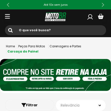
Até 10x sem juros
O que você busca?
Termos mais buscados
Peças Para Motos
Carenagens e Partes
1
º
ls2
Carcaça do Painel
2
º
norisk
3
º
capacete
4
º
fw3
5
º
capacete ls2
6
º
jaqueta
7
º
bau
Filtrar
Relevância