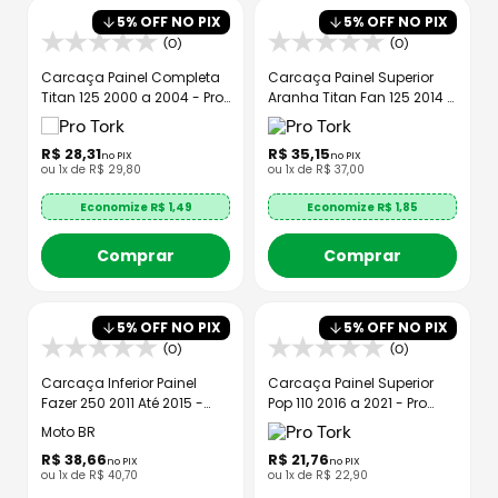
5
% OFF NO PIX
5
% OFF NO PIX
(0)
(0)
Carcaça Painel Completa
Carcaça Painel Superior
Titan 125 2000 a 2004 - Pro
Aranha Titan Fan 125 2014 a
Tork
2016
R$
28
,
31
R$
35
,
15
no PIX
no PIX
ou
1
x de
R$
29
,
80
ou
1
x de
R$
37
,
00
Economize R$
1,49
Economize R$
1,85
Comprar
Comprar
5
% OFF NO PIX
5
% OFF NO PIX
(0)
(0)
Carcaça Inferior Painel
Carcaça Painel Superior
Fazer 250 2011 Até 2015 -
Pop 110 2016 a 2021 - Pro
MTBR
Tork
Moto BR
R$
38
,
66
R$
21
,
76
no PIX
no PIX
ou
1
x de
R$
40
,
70
ou
1
x de
R$
22
,
90