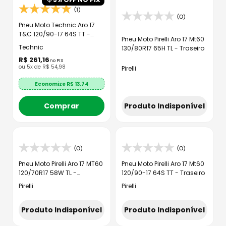
(1)
(0)
Pneu Moto Technic Aro 17
T&C 120/90-17 64S TT -
Pneu Moto Pirelli Aro 17 Mt60
Traseiro
Technic
130/80R17 65H TL - Traseiro
R$
261
,
16
no PIX
ou
5
x de
R$
54
,
98
Pirelli
Economize R$
13,74
Produto Indisponível
Comprar
(0)
(0)
Pneu Moto Pirelli Aro 17 MT60
Pneu Moto Pirelli Aro 17 Mt60
120/70R17 58W TL -
120/90-17 64S TT - Traseiro
Dianteiro
Pirelli
Pirelli
Produto Indisponível
Produto Indisponível