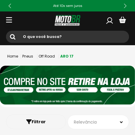
Até 10x sem juros
O que você busca?
Termos mais buscados
Pneus
Off Road
ARO 17
1
º
ls2
2
º
norisk
3
º
capacete
4
º
fw3
5
º
capacete ls2
6
º
jaqueta
Filtrar
Relevância
7
º
bau