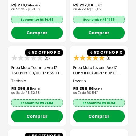
R$
278
,
64
R$
227
,
34
no PIX
no PIX
ou
5
x de
R$
58
,
66
ou
4
x de
R$
59
,
82
Economize R$
14,66
Economize R$
11,96
Comprar
Comprar
5
% OFF NO PIX
5
% OFF NO PIX
(0)
(1)
Pneu Moto Technic Aro 17
Pneu Moto Levorin Aro 17
T&C Plus 130/80-17 65S TT -
Duna Ii 110/90R17 60P TL -
Traseiro
Traseiro
Technic
Levorin
R$
399
,
66
R$
359
,
86
no PIX
no PIX
ou
8
x de
R$
52
,
58
ou
7
x de
R$
54
,
11
Economize R$
21,04
Economize R$
18,94
Comprar
Comprar
5
% OFF NO PIX