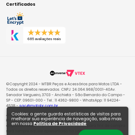
Certificados
685 avaliações reais
©Copyright 2024 - MTBR Peças e Acessórios para Motos LTDA -
Todos os direitos reservados. CNPJ: 24.064.968/0001-40Av.
Senador Vergueiro, 3703 - Anchieta - São Bernardo do Campo -
SP - CEP: 09601-000 - Tel.: 11 4362-9800 - WhatsApp: 11 94224-
4538 -
sac@motobr.com.br
Cookies: a gente guarda estatísticas de visitas para
Atenção: O site poderá passar por atualizações e eventuais
melhorar sua experiência de navegação, saiba mais
instabilidades nas informações exibidas, incluindo preços e
em nossa
Política de Privacidade
disponibilidade de produtos. O valor válido para fins de compra
será sempre aquele apresentado na sacola de produtos no