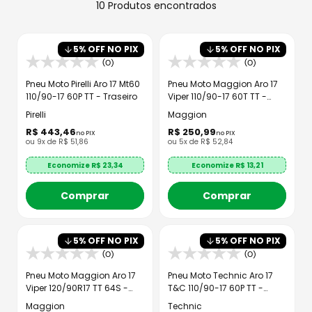
8
º
axxis fenix
10
Produtos
9
º
capacete aberto
5
% OFF NO PIX
5
% OFF NO PIX
10
º
race tech
(0)
(0)
Pneu Moto Pirelli Aro 17 Mt60
Pneu Moto Maggion Aro 17
110/90-17 60P TT - Traseiro
Viper 110/90-17 60T TT -
Traseiro
Pirelli
Maggion
R$
443
,
46
R$
250
,
99
no PIX
no PIX
ou
9
x de
R$
51
,
86
ou
5
x de
R$
52
,
84
Economize R$
23,34
Economize R$
13,21
Comprar
Comprar
5
% OFF NO PIX
5
% OFF NO PIX
(0)
(0)
Pneu Moto Maggion Aro 17
Pneu Moto Technic Aro 17
Viper 120/90R17 TT 64S -
T&C 110/90-17 60P TT -
Traseiro
Traseiro
Maggion
Technic